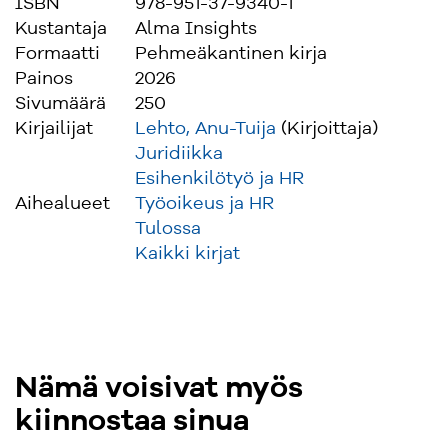
ISBN
978-951-37-9340-1
yhdenvertaisuussuunnitelmia.
Kustantaja
Alma Insights
Formaatti
Pehmeäkantinen kirja
Teoksesta hyötyvät eniten työpaikan
Painos
2026
henkilöstöasioista vastaavat, tasa-arvo- ja
Sivumäärä
250
yhdenvertaisuussuunnittelusta vastaavat,
Kirjailijat
Lehto, Anu-Tuija
(Kirjoittaja)
henkilöstön edustajat ja juristit.
Juridiikka
Esihenkilötyö ja HR
Aihealueet
Työoikeus ja HR
Tulossa
Kaikki kirjat
Nämä voisivat myös
kiinnostaa sinua