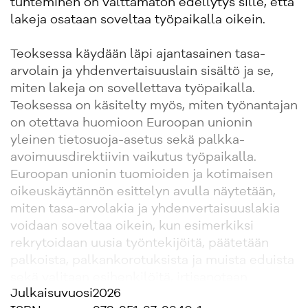
tunteminen on välttämätön edellytys sille, että
lakeja osataan soveltaa työpaikalla oikein.
Teoksessa käydään läpi ajantasainen tasa-
arvolain ja yhdenvertaisuuslain sisältö ja se,
miten lakeja on sovellettava työpaikalla.
Teoksessa on käsitelty myös, miten työnantajan
on otettava huomioon Euroopan unionin
yleinen tietosuoja-asetus sekä palkka-
avoimuusdirektiivin vaikutus työpaikalla.
Euroopan unionin tuomioiden ja kotimaisen
oikeuskäytännön esittelyn avulla näytetään,
miten tasa-arvolakia ja yhdenvertaisuuslakia
voidaan soveltaa oikein, kun esimerkiksi
rekrytoidaan uusia työntekijöitä, päätetään
palkoista, palkankorotuksista ja muista eduista
sekä valitaan esihenkilöitä, irtisanotaan
Julkaisuvuosi
2026
työntekijöitä tai tehdään tasa-arvo- ja