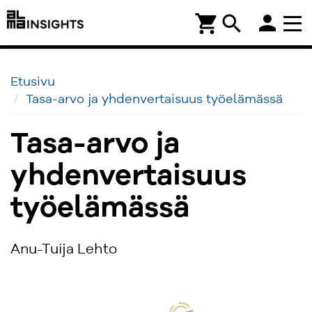
person
shopping_cart
search
Etusivu
Tasa-arvo ja yhdenvertaisuus työelämässä
Tasa-arvo ja
yhdenvertaisuus
työelämässä
Anu-Tuija Lehto