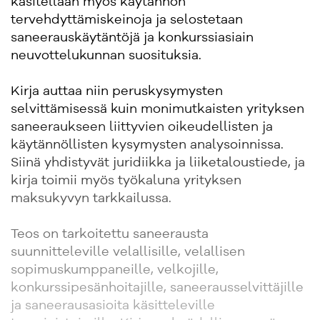
käsitellään myös käytännön
tervehdyttämiskeinoja ja selostetaan
saneerauskäytäntöjä ja konkurssiasiain
neuvottelukunnan suosituksia.
Kirja auttaa niin peruskysymysten
selvittämisessä kuin monimutkaisten yrityksen
saneeraukseen liittyvien oikeudellisten ja
käytännöllisten kysymysten analysoinnissa.
Siinä yhdistyvät juridiikka ja liiketaloustiede, ja
kirja toimii myös työkaluna yrityksen
maksukyvyn tarkkailussa.
Teos on tarkoitettu saneerausta
suunnitteleville velallisille, velallisen
sopimuskumppaneille, velkojille,
konkurssipesänhoitajille, saneerausselvittäjille
ja saneerausasioita käsitteleville