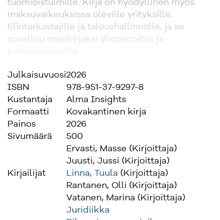
tuomioistuimille. Kirja on hyödyllinen myös
maksuvaikeuksissa oleville yrityksille,
tilintarkastajille ja taloushallinnolle, ja se
soveltuu oppikirjaksi yliopistoihin ja
korkeakouluihin.
Julkaisuvuosi
2026
ISBN
978-951-37-9297-8
Kustantaja
Alma Insights
Formaatti
Kovakantinen kirja
Painos
2026
Sivumäärä
500
Ervasti, Masse (Kirjoittaja)
Juusti, Jussi (Kirjoittaja)
Kirjailijat
Linna, Tuula
(Kirjoittaja)
Rantanen, Olli (Kirjoittaja)
Vatanen, Marina (Kirjoittaja)
Juridiikka