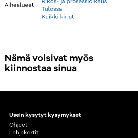
Rikos- ja prosessioikeus
Aihealueet
Tulossa
Kaikki kirjat
Nämä voisivat myös
kiinnostaa sinua
Usein kysytyt kysymykset
Ohjeet
Lahjakortit