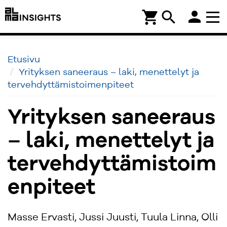
person
shopping_cart
search
Etusivu
Yrityksen saneeraus – laki, menettelyt ja
tervehdyttämistoimenpiteet
Yrityksen saneeraus
– laki, menettelyt ja
tervehdyttämistoim
enpiteet
Masse Ervasti, Jussi Juusti, Tuula Linna, Olli