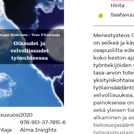
Hinta
'
Saatavu
Menestysteos O
on selkeä ja k
osapuolilta ede
koko keston ajal
työntekijöiden 
tasa-arvon tote
yksityiskohtai
työlainsäädäntö
velvollisuuksia
painoksessa on 
sekä yleisen t
isuvuosi
2020
alkaminen ja a
978-951-37-7815-6
tietosuojasäänt
ntaja
Alma Insights
työsopimuslain