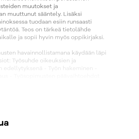
usteiden muutokset ja
an muuttunut sääntely. Lisäksi
inoksessa tuodaan esiin runsaasti
täntöä. Teos on tärkeä tietolähde
ikalle ja sopii hyvin myös oppikirjaksi.
usten havainnollistamana käydään läpi
siot: Työsuhde oikeuksien ja
en edellytyksenä - Työn hakeminen -
aus - Työsopimusten päävaihtoehdot
uksien ja velvollisuuksien lähteet -
ö - Työehtosopimukset - Työsopimus -
ksen veroinen käytäntö - Työnantajan
toimintamenettely - EU-oikeus ja
en sääntely - Ehtojen muutokset
ua
vollisuudet työsuhteen aikana - Yleiset
vollisuudet -
sidonnaiset oikeudet ja velvollisuudet