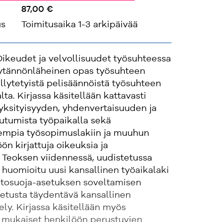
87,00 €
us
Toimitusaika 1-3 arkipäivää
ikeudet ja velvollisuudet työsuhteessa
äytännönläheinen opas työsuhteen
llytetyistä pelisäännöistä työsuhteen
ta. Kirjassa käsitellään kattavasti
yksityisyyden, yhdenvertaisuuden ja
utumista työpaikalla sekä
sempia työsopimuslakiin ja muuhun
ön kirjattuja oikeuksia ja
. Teoksen viidennessä, uudistetussa
huomioitu uusi kansallinen työaikalaki
ietosuoja-asetuksen soveltamisen
setusta täydentävä kansallinen
ely. Kirjassa käsitellään myös
 mukaiset henkilöön perustuvien