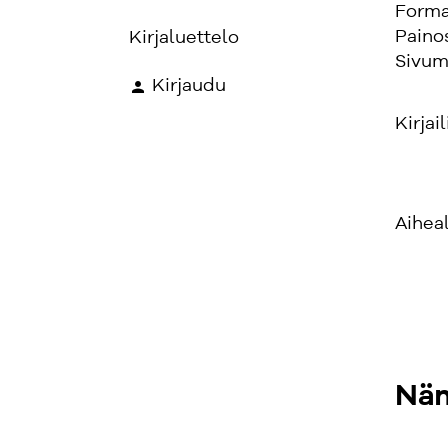
Forma
Paino
Kirjaluettelo
Sivum
Kirjaudu
Kirjail
Aihea
Näm