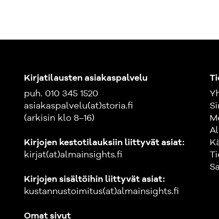
- Muuhun työla
velvollisuudet 
Oikeuksista ja 
velvollisuudet
- Työttömyystu
seuraamukset j
Kirjatilausten asiakaspalvelu
Ti
Seuraamusjärje
puh. 010 345 1520
Yh
työsuhteessa -
asiakaspalvelu(at)storia.fi
Si
(arkisin klo 8–16)
M
Tekijät Emerit
Al
toiminut 26 vuo
Kirjojen kestotilauksiin liittyvät asiat:
K
julkaissut urall
kirjat(at)almainsights.fi
Ti
toimii aktiivis
Sa
OTK, VT Vesa Ul
Kirjojen sisältöihin liittyvät asiat:
työoikeudellisi
kustannustoimitus(at)almainsights.fi
lakimiehenä ty
Omat sivut