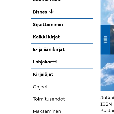
arrow_downward
Bisnes
Sijoittaminen
Kaikki kirjat
E- ja äänikirjat
Lahjakortti
Kirjailijat
Ohjeet
Julka
Toimitusehdot
ISBN
Kusta
Maksaminen