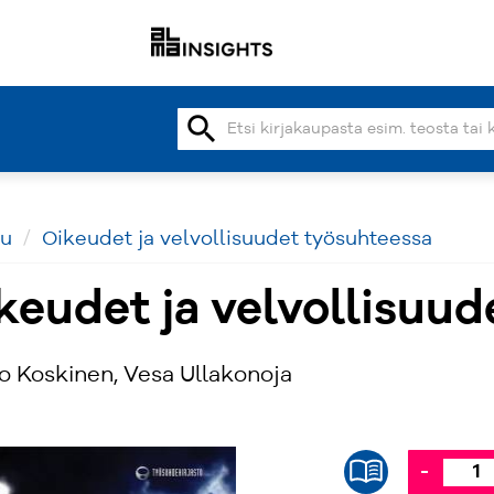
search
vu
Oikeudet ja velvollisuudet työsuhteessa
keudet ja velvollisuu
 Koskinen, Vesa Ullakonoja
-