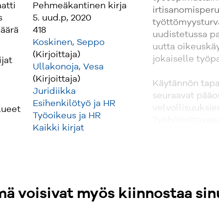
atti
Pehmeäkantinen kirja
irtisanomisper
s
5. uud.p, 2020
työttömyysturv
äärä
418
uudistetussa pa
Koskinen, Seppo
uutta oikeuskäy
(Kirjoittaja)
jokaiselle työpa
ijat
Ullakonoja, Vesa
(Kirjoittaja)
Käytännön tapa
Juridiikka
seuraavat pääo
Esihenkilötyö ja HR
velvollisuuksi
lueet
Työoikeus ja HR
Työhönottovap
Kaikki kirjat
Työsuhteen oike
Työlainsäädänt
Tapa ja sopimu
käskyt - Yhteis
työoikeudellin
ä voisivat myös kiinnostaa sin
Oikeudet ja vel
oikeudet ja vel
Työsopimuslaki