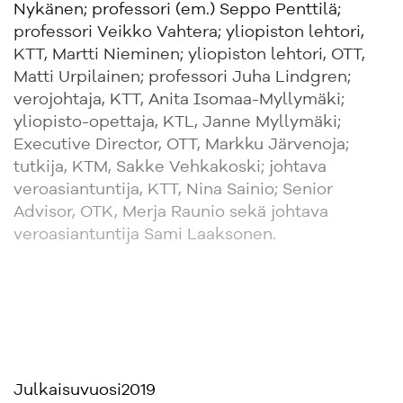
Nykänen; professori (em.) Seppo Penttilä;
professori Veikko Vahtera; yliopiston lehtori,
KTT, Martti Nieminen; yliopiston lehtori, OTT,
Matti Urpilainen; professori Juha Lindgren;
verojohtaja, KTT, Anita Isomaa-Myllymäki;
yliopisto-opettaja, KTL, Janne Myllymäki;
Executive Director, OTT, Markku Järvenoja;
tutkija, KTM, Sakke Vehkakoski; johtava
veroasiantuntija, KTT, Nina Sainio; Senior
Advisor, OTK, Merja Raunio sekä johtava
veroasiantuntija Sami Laaksonen.
Julkaisuvuosi
2019