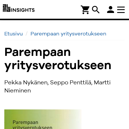
person
shopping_cart
search
Etusivu
Parempaan yritysverotukseen
Parempaan
yritysverotukseen
Pekka Nykänen, Seppo Penttilä, Martti
Nieminen