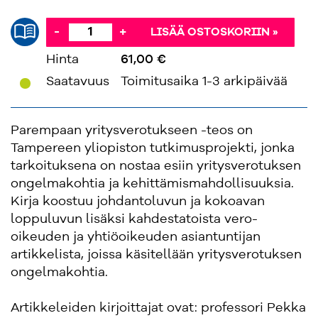
-
+
LISÄÄ OSTOSKORIIN »
Hinta
61,00 €
'
Saatavuus
Toimitusaika 1-3 arkipäivää
Parempaan yritysverotukseen -teos on
Tampereen yliopiston tutkimusprojekti, jonka
tarkoituksena on nostaa esiin yritysverotuksen
ongelmakohtia ja kehittämismahdollisuuksia.
Kirja koostuu johdantoluvun ja kokoavan
loppuluvun lisäksi kahdestatoista vero-
oikeuden ja yhtiöoikeuden asiantuntijan
artikkelista, joissa käsitellään yritysverotuksen
ongelmakohtia.
Artikkeleiden kirjoittajat ovat: professori Pekka