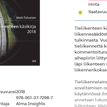
Hinta
'
Saatavu
Tieliikenteen k
liikennesäädöst
tulkinnasta. Vuo
tieliikennettä
kommentoituna
aihepiiriin liit
läpi liikenteen
liikennerikokse
Tieliikennelain
soveltamisen o
isuvuosi
2018
käytännössä ilme
978-951-37-7298-7
annetaan lukuis
ntaja
Alma Insights
tulkintaan. Myö