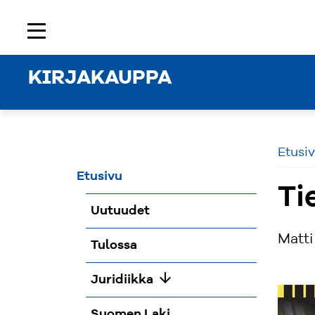
Etusivu
Rekisteröidy
Kirjaudu sisään
menu
KIRJAKAUPPA
Etusi
Etusivu
Ti
Uutuudet
Matti
Tulossa
arrow_downward
Juridiikka
Suomen Laki