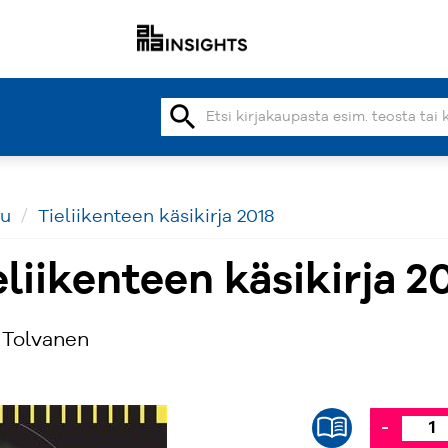
search
vu
Tieliikenteen käsikirja 2018
eliikenteen käsikirja 2
 Tolvanen
-