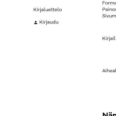
Forma
Paino
Kirjaluettelo
Sivum
Kirjaudu
Kirjail
Aihea
Näm