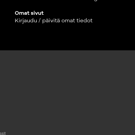
työskennelleet 
lukusia työsuhd
Omat sivut
lähes 20 vuode
Kirjaudu / päivitä omat tiedot
Varatuomari Jo
kymmenen vuo
asianajotoimist
henkilöstöhalli