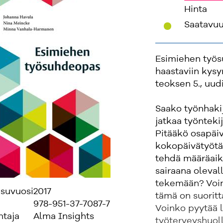
Hinta
'
Saatavu
Esimiehen työsu
haastaviin kysy
teoksen 5., uud
Saako työnhakij
jatkaa työnteki
Pitääkö osapäiv
kokopäivätyötä
tehdä määräaik
sairaana olevall
tekemään? Voin
isuvuosi
2017
tämä on suorit
978-951-37-7087-7
Voinko pyytää 
ntaja
Alma Insights
työterveyshuoll