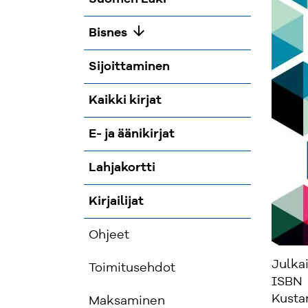
arrow_downward
Bisnes
Sijoittaminen
Kaikki kirjat
E- ja äänikirjat
Lahjakortti
Kirjailijat
Ohjeet
Julka
Toimitusehdot
ISBN
Kusta
Maksaminen