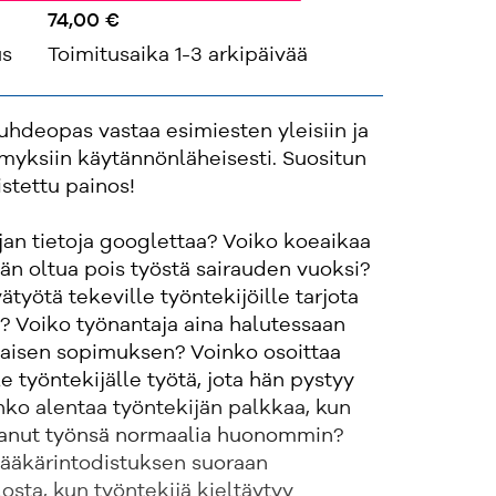
74,00 €
us
Toimitusaika 1-3 arkipäivää
hdeopas vastaa esimiesten yleisiin ja
myksiin käytännönläheisesti. Suositun
istettu painos!
an tietoja googlettaa? Voiko koeaikaa
jän oltua pois työstä sairauden vuoksi?
ätyötä tekeville työntekijöille tarjota
? Voiko työnantaja aina halutessaan
aisen sopimuksen? Voinko osoittaa
e työntekijälle työtä, jota hän pystyy
ko alentaa työntekijän palkkaa, kun
tanut työnsä normaalia huonommin?
lääkärintodistuksen suoraan
osta, kun työntekijä kieltäytyy