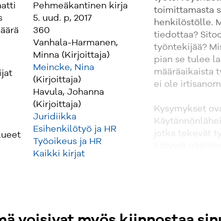
atti
Pehmeäkantinen kirja
toimittamasta s
s
5. uud. p, 2017
henkilöstölle. 
äärä
360
tiedottaa? Sito
Vanhala-Harmanen,
työntekijää? Mi
Minna (Kirjoittaja)
pian se tulee l
Meincke, Nina
määräaikaista t
ijat
(Kirjoittaja)
ei ole irtisano
Havula, Johanna
(Kirjoittaja)
Kysymykset ova
Juridiikka
Käytännönlähein
Esihenkilötyö ja HR
jotka tekevät t
lueet
Työoikeus ja HR
liittyviä päätö
Kaikki kirjat
vastaustekniik
oikeudellisesti
työnjohto-oikeu
työnantajan vel
miten toimia ty
ä voisivat myös kiinnostaa sin