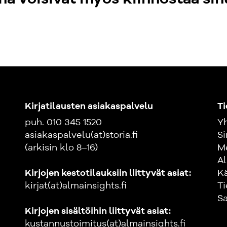
Teoksen avulla 
tulevat menett
yhteistoiminta
esimerkiksi esi
perehdyttämisee
Vanhoille, koke
arjessa. Kirja t
Kirjatilausten asiakaspalvelu
Ti
Teoksessa huomi
puh. 010 345 1520
Yh
työsopimuslaki,
asiakaspalvelu(at)storia.fi
Si
yhteistoiminnas
(arkisin klo 8–16)
M
välisestä tasa-a
Al
työelämässä, ty
Kirjojen kestotilauksiin liittyvät asiat:
K
kirjat(at)almainsights.fi
Ti
Varatuomari M
Sa
Yhtiöt Oy:n toi
Kirjojen sisältöihin liittyvät asiat:
Meincke SOK:n
kustannustoimitus(at)almainsights.fi