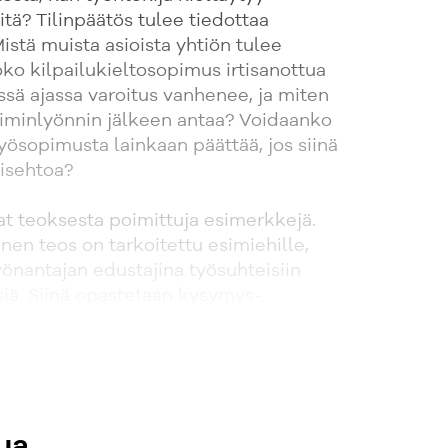
itä? Tilinpäätös tulee tiedottaa
Mistä muista asioista yhtiön tulee
oko kilpailukieltosopimus irtisanottua
ssä ajassa varoitus vanhenee, ja miten
aiminlyönnin jälkeen antaa? Voidaanko
yösopimusta lainkaan päättää, jos siinä
misehtoa?
t teoksesta poimittuja esimerkkejä.
en teos on tarkoitettu esimiehille,
yönantajan edustajina työsuhteisiin
ksiä. Siinä opastetaan kysymys-
kaa käyttäen mm. miten toimia
 työsopimusta tehtäessä, mitkä ovat
den käytön rajat ja työntekijän ja
vollisuudet työsuhteen aikana tai
ösuhteen päättämistilanteessa.
ua