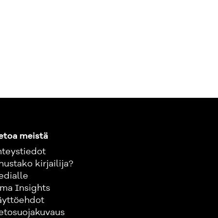
etoa meistä
teystiedot
nustako kirjailija?
edialle
ma Insights
äyttöehdot
etosuojakuvaus