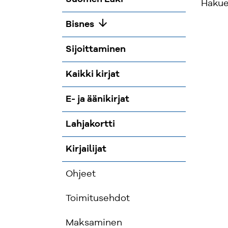
Hakueh
arrow_downward
Bisnes
Sijoittaminen
Kaikki kirjat
E- ja äänikirjat
Lahjakortti
Kirjailijat
Ohjeet
Toimitusehdot
Maksaminen