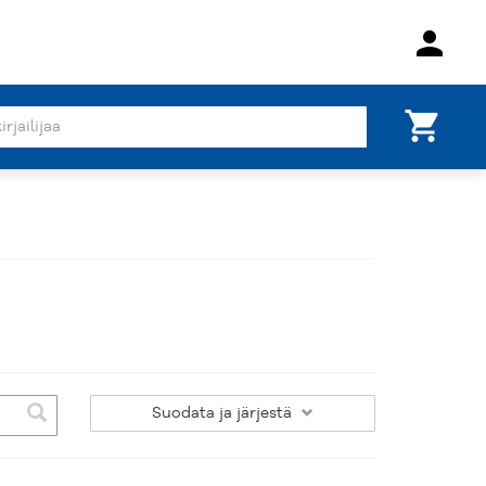
person
shopping_cart
Suodata
ja järjestä