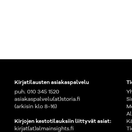
Kirjatilausten asiakaspalvelu
Ti
puh. 010 345 1520
Yh
asiakaspalvelu(at)storia.fi
Si
(arkisin klo 8–16)
M
Al
Kirjojen kestotilauksiin liittyvät asiat:
K
kirjat(at)almainsights.fi
Ti