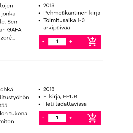
2018
lojen
Pehmeäkantinen kirja
 jonka
Toimitusaika 1-3
le. Sen
arkipäivää
kan GAFA-
on)...
add_shopping_cart
-
+
2018
i ehkä
E-kirja, EPUB
litustyöhön
Heti ladattavissa
tää
hdon tukena
add_shopping_cart
-
+
 miten