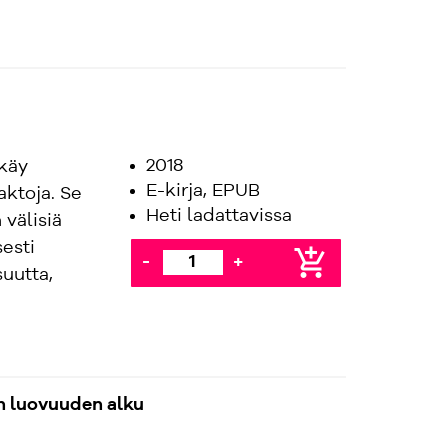
2018
 käy
E-kirja, EPUB
aktoja. Se
Heti ladattavissa
välisiä
sesti
add_shopping_cart
-
+
suutta,
n luovuuden alku