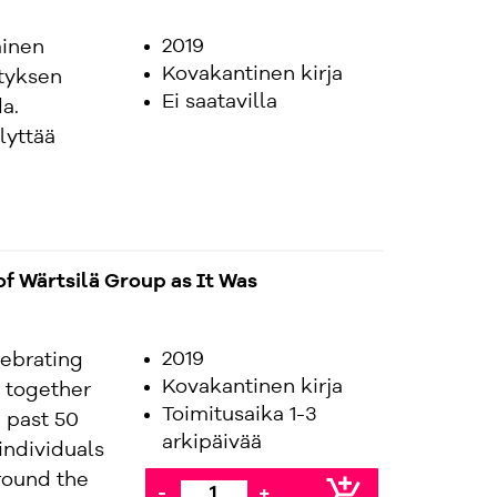
2019
ainen
Kovakantinen kirja
ityksen
Ei saatavilla
a.
lyttää
f Wärtsilä Group as It Was
2019
lebrating
Kovakantinen kirja
s together
Toimitusaika 1-3
e past 50
arkipäivää
 individuals
round the
add_shopping_cart
-
+