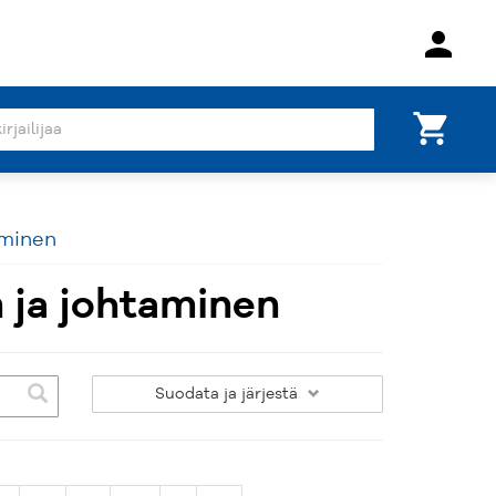
person
shopping_cart
aminen
 ja johtaminen
Suodata
ja järjestä