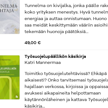
Tunnelma on kivijalka, jonka päälle ra
koko yrityksen menestys. Hyvä tunnel
energiaa ja auttaa onnistumaan. Huono
saa meidät keskittymään vääriin asioihi
tekemään huonoja päätöksiä...
49,00 €
Työsuojelupäällikön käsikirja
Katri Mannermaa
Toimitko työsuojelutehtävissä? Ehkäpä 
aikaisesti? Onko tarvitsemasi työsuojel
hajallaan verkossa, kirjoissa ja oppaiss
avuksesi aikapaineita helpottamaan
käytännönläheinen ja kattava Työsuoje
käsikirja...