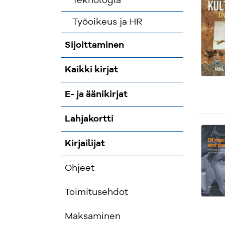
Teknologia
Työoikeus ja HR
Sijoittaminen
Kaikki kirjat
E- ja äänikirjat
Lahjakortti
Kirjailijat
Ohjeet
Toimitusehdot
Maksaminen