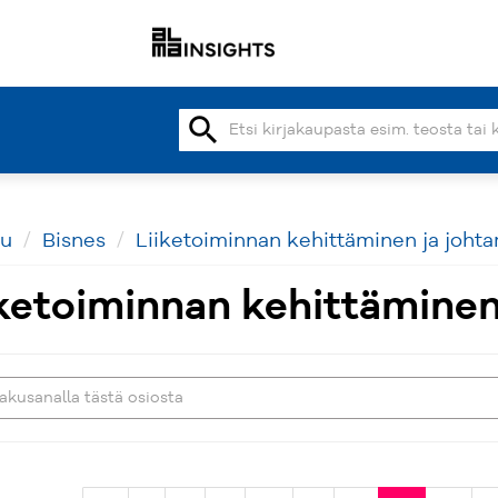
search
vu
Bisnes
Liiketoiminnan kehittäminen ja joht
iketoiminnan kehittäminen