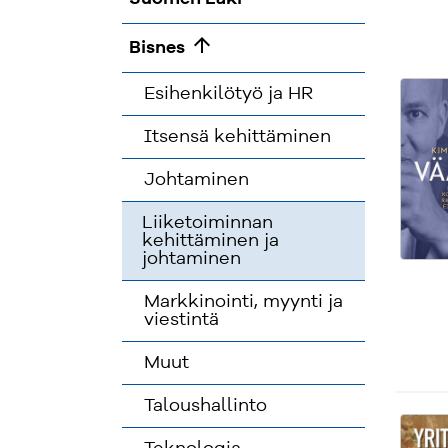
arrow_upward
Bisnes
Esihenkilötyö ja HR
Itsensä kehittäminen
Johtaminen
Liiketoiminnan
kehittäminen ja
johtaminen
Markkinointi, myynti ja
viestintä
Muut
Taloushallinto