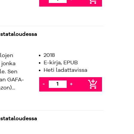
ustataloudessa
2018
lojen
E-kirja, EPUB
 jonka
Heti ladattavissa
le. Sen
kan GAFA-
add_shopping_cart
-
+
on)...
ustataloudessa