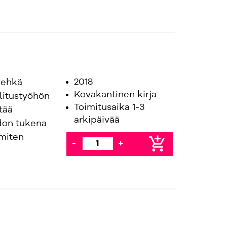
2018
i ehkä
Kovakantinen kirja
litustyöhön
Toimitusaika 1-3
tää
arkipäivää
hdon tukena
 miten
add_shopping_cart
-
+