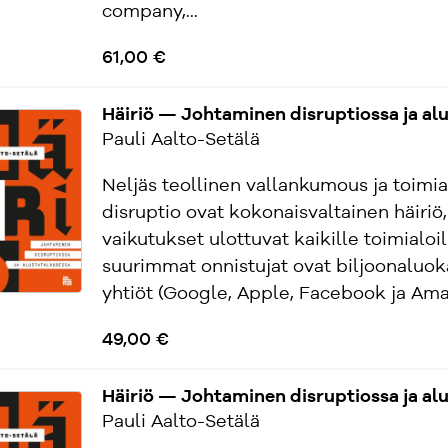
company,...
61,00 €
Häiriö — Johtaminen disruptiossa ja al
Pauli Aalto-Setälä
Neljäs teollinen vallankumous ja toimia
disruptio ovat kokonaisvaltainen häiriö,
vaikutukset ulottuvat kaikille toimialoil
suurimmat onnistujat ovat biljoonaluo
yhtiöt (Google, Apple, Facebook ja Amaz
49,00 €
Häiriö — Johtaminen disruptiossa ja al
Pauli Aalto-Setälä