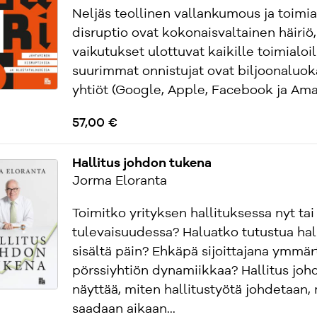
Neljäs teollinen vallankumous ja toimia
disruptio ovat kokonaisvaltainen häiriö,
vaikutukset ulottuvat kaikille toimialoil
suurimmat onnistujat ovat biljoonaluo
yhtiöt (Google, Apple, Facebook ja Amaz
57,00 €
Hallitus johdon tukena
Jorma Eloranta
Toimitko yrityksen hallituksessa nyt ta
tulevaisuudessa? Haluatko tutustua hal
sisältä päin? Ehkäpä sijoittajana ymmär
pörssiyhtiön dynamiikkaa? Hallitus jo
näyttää, miten hallitustyötä johdetaan,
saadaan aikaan...