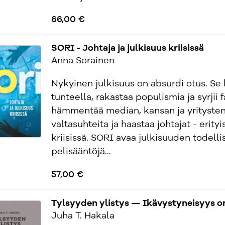
66,00 €
SORI - Johtaja ja julkisuus kriisissä
Anna Sorainen
Nykyinen julkisuus on absurdi otus. Se
tunteella, rakastaa populismia ja syrjii f
hämmentää median, kansan ja yritysten 
valtasuhteita ja haastaa johtajat - erityi
kriisissä. SORI avaa julkisuuden todelli
pelisääntöjä...
57,00 €
Tylsyyden ylistys — Ikävystyneisyys o
Juha T. Hakala