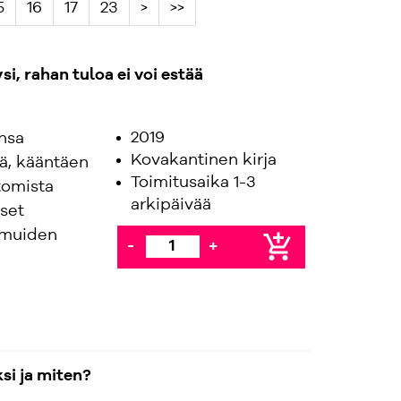
5
16
17
23
>
>>
i, rahan tuloa ei voi estää
2019
nsa
Kovakantinen kirja
ää, kääntäen
Toimitusaika 1-3
tomista
arkipäivää
set
t muiden
add_shopping_cart
-
+
si ja miten?