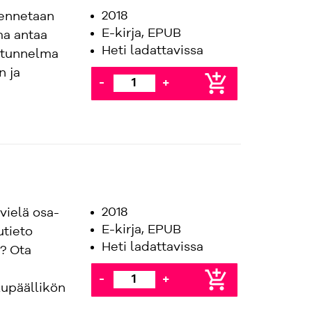
2018
kennetaan
E-kirja, EPUB
ma antaa
Heti ladattavissa
 tunnelma
n ja
add_shopping_cart
-
+
2018
vielä osa-
E-kirja, EPUB
utieto
Heti ladattavissa
a? Ota
add_shopping_cart
-
+
lupäällikön