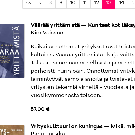
<<
<
3
9
10
11
12
13
14
1
Väärää yrittämistä — Kun teet kotiläksys
Kim Väisänen
Kaikki onnettomat yritykset ovat toiste
kaltaisia, Väärää yrittämistä -kirja väitt
Tolstoin sanonnan onnellisista ja onnet
perheistä nurin päin. Onnettomat yrityk
laiminlyövät samoja asioita ja toistava
yritysten tekemiä virheitä - vuodesta ja
vuosikymmenestä toiseen...
57,00 €
Yrityskulttuuri on kuningas — Mikä, mik
Panu Luukka