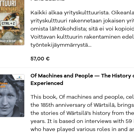
Kaikki alkaa yrityskulttuurista. Oikeanl
yrityskulttuuri rakennetaan jokaisen yr
omista lähtökohdista; sitä ei voi kopioid
Voittavan kulttuurin rakentaminen edel
työntekijäymmärrystä...
57,00 €
Of Machines and People — The History o
Experienced
This book, Of machines and people, ce
the 185th anniversary of Wärtsilä, bring
the stories of Wärtsilä's history from th
years. It is based on interviews with 59
who have played various roles in and a