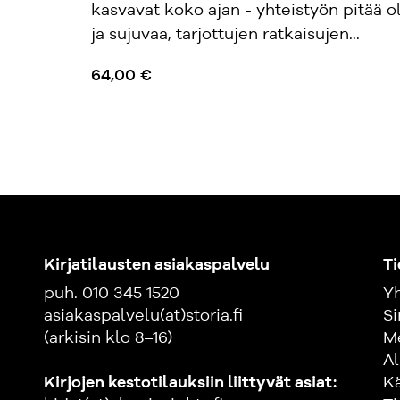
kasvavat koko ajan - yhteistyön pitää o
ja sujuvaa, tarjottujen ratkaisujen...
64,00 €
Kirjatilausten asiakaspalvelu
Ti
puh. 010 345 1520
Yh
asiakaspalvelu(at)storia.fi
Si
(arkisin klo 8–16)
M
Al
Kirjojen kestotilauksiin liittyvät asiat:
K