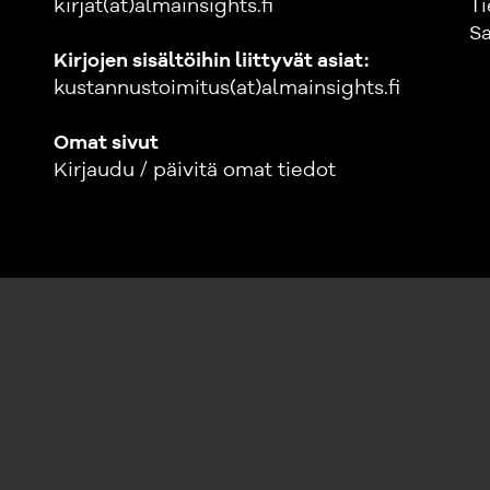
kirjat(at)almainsights.fi
Ti
Sa
Kirjojen sisältöihin liittyvät asiat:
kustannustoimitus(at)almainsights.fi
Omat sivut
Kirjaudu / päivitä omat tiedot