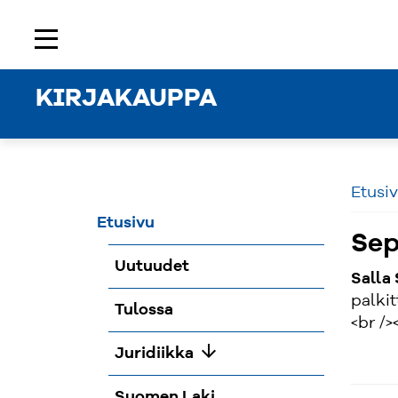
Etusivu
Rekisteröidy
Kirjaudu sisään
menu
KIRJAKAUPPA
Etusi
Etusivu
Sep
Uutuudet
Salla
palkit
Tulossa
<br />
arrow_downward
Juridiikka
Suomen Laki