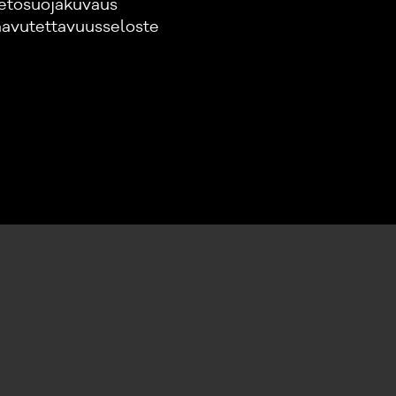
etosuojakuvaus
avutettavuusseloste