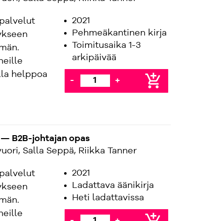
2021
palvelut
Pehmeäkantinen kirja
ykseen
Toimitusaika 1-3
mmän.
arkipäivää
eille
lla helppoa
add_shopping_cart
-
+
— B2B-johtajan opas
uori, Salla Seppä, Riikka Tanner
2021
palvelut
Ladattava äänikirja
ykseen
Heti ladattavissa
mmän.
eille
-
+