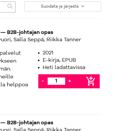
Suodata
ja järjestä
— B2B-johtajan opas
uori, Salla Seppä, Riikka Tanner
2021
palvelut
E-kirja, EPUB
ykseen
Heti ladattavissa
mmän.
eille
add_shopping_cart
-
+
lla helppoa
— B2B-johtajan opas
uori, Salla Seppä, Riikka Tanner