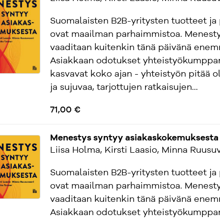
Suomalaisten B2B-yritysten tuotteet ja 
ovat maailman parhaimmistoa. Menest
vaaditaan kuitenkin tänä päivänä ene
Asiakkaan odotukset yhteistyökumppan
kasvavat koko ajan - yhteistyön pitää o
ja sujuvaa, tarjottujen ratkaisujen...
71,00 €
Menestys syntyy asiakaskokemuksesta 
Liisa Holma, Kirsti Laasio, Minna Ruusuv
Suomalaisten B2B-yritysten tuotteet ja 
ovat maailman parhaimmistoa. Menest
vaaditaan kuitenkin tänä päivänä ene
Asiakkaan odotukset yhteistyökumppan