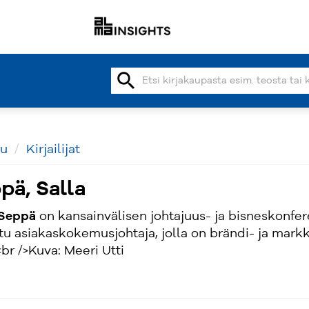
search
vu
Kirjailijat
pä, Salla
 Seppä
on kansainvälisen johtajuus- ja bisneskonfer
tu asiakaskokemusjohtaja, jolla on brändi- ja markki
<br />Kuva: Meeri Utti