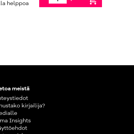
add_shopping_cart
lla helppoa
etoa meistä
teystiedot
nustako kirjailija?
edialle
ma Insights
äyttöehdot