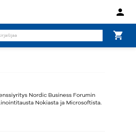
person
shopping_cart
enssiyritys Nordic Business Forumin
nointitausta Nokiasta ja Microsoftista.