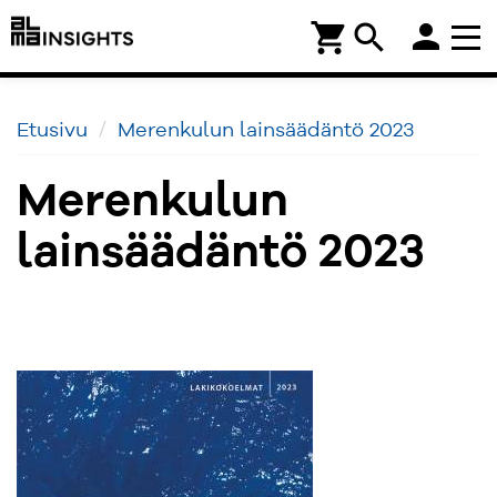
person
shopping_cart
search
Etusivu
Merenkulun lainsäädäntö 2023
Merenkulun
lainsäädäntö 2023