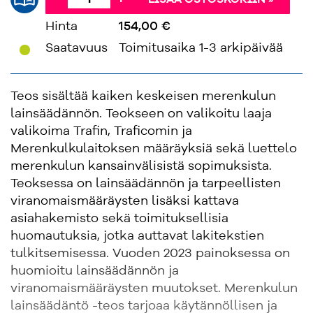
LISÄÄ OSTOSKORIIN »
Hinta
154,00 €
'
Saatavuus
Toimitusaika 1-3 arkipäivää
Teos sisältää kaiken keskeisen merenkulun
lainsäädännön. Teokseen on valikoitu laaja
valikoima Trafin, Traficomin ja
Merenkulkulaitoksen määräyksiä sekä luettelo
merenkulun kansainvälisistä sopimuksista.
Teoksessa on lainsäädännön ja tarpeellisten
viranomaismääräysten lisäksi kattava
asiahakemisto sekä toimituksellisia
huomautuksia, jotka auttavat lakitekstien
tulkitsemisessa. Vuoden 2023 painoksessa on
huomioitu lainsäädännön ja
viranomaismääräysten muutokset. Merenkulun
lainsäädäntö -teos tarjoaa käytännöllisen ja