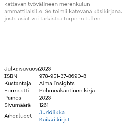
kattavan työvälineen merenkulun
ammattilaisille. Se toimii kätevänä käsikirjana,
josta asiat voi tarkistaa tarpeen tullen.
Julkaisuvuosi
2023
ISBN
978-951-37-8690-8
Kustantaja
Alma Insights
Formaatti
Pehmeäkantinen kirja
Painos
2023
Sivumäärä
1261
Juridiikka
Aihealueet
Kaikki kirjat