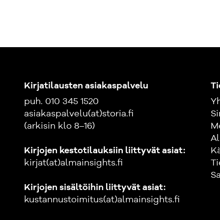
opiskelijoille.
Kirjan kirjoitta
apulaisjohtajana
on kirjoittanut 
muassa vero-, y
Kirjatilausten asiakaspalvelu
Ti
puh. 010 345 1520
Yh
asiakaspalvelu(at)storia.fi
Si
(arkisin klo 8–16)
M
Al
Kirjojen kestotilauksiin liittyvät asiat:
K
kirjat(at)almainsights.fi
Ti
Sa
Kirjojen sisältöihin liittyvät asiat:
kustannustoimitus(at)almainsights.fi