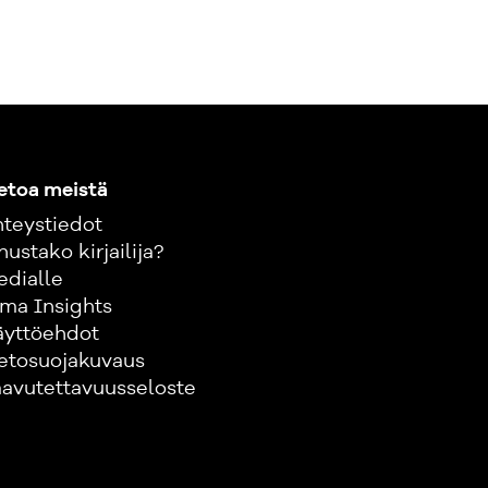
ja OTT Kalle Määttä toimii
 Kilpailu- ja kuluttajavirastossa. Hän
useita teoksia ja artikkeleita muun
mpäristö- ja kilpailuoikeudesta.
etoa meistä
teystiedot
nustako kirjailija?
edialle
ma Insights
äyttöehdot
etosuojakuvaus
avutettavuusseloste