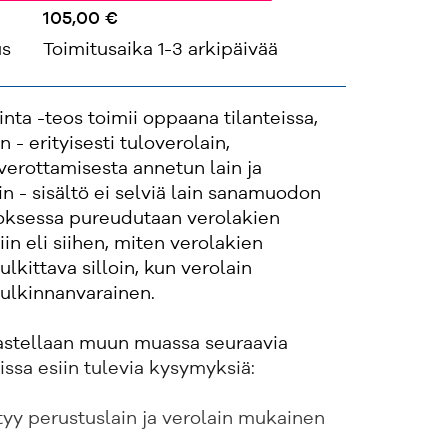
105,00 €
us
Toimitusaika 1-3 arkipäivää
inta -teos toimii oppaana tilanteissa,
n - erityisesti tuloverolain,
verottamisesta annetun lain ja
in - sisältö ei selviä lain sanamuodon
eoksessa pureudutaan verolakien
in eli siihen, miten verolakien
lkittava silloin, kun verolain
ulkinnanvarainen.
astellaan muun muassa seuraavia
issa esiin tulevia kysymyksiä:
yy perustuslain ja verolain mukainen