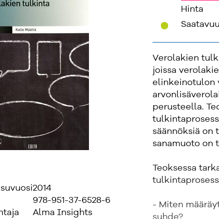
Hinta
'
Saatavu
Verolakien tulk
joissa verolakie
elinkeinotulon 
arvonlisäverola
perusteella. T
tulkintaprosessi
säännöksiä on tu
sanamuoto on t
Teoksessa tark
tulkintaprosess
isuvuosi
2014
978-951-37-6528-6
- Miten määräyt
ntaja
Alma Insights
suhde?