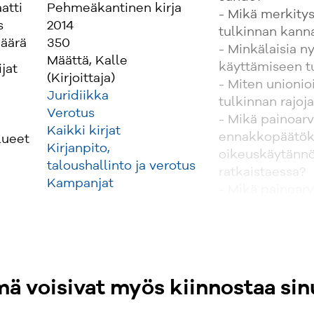
atti
Pehmeäkantinen kirja
- Mikä merkitys
s
2014
tulkinnan kann
äärä
350
- Minkälaisia ny
Määttä, Kalle
käyttämiseen t
ijat
(Kirjoittaja)
- Miten unionio
Juridiikka
tulkinnan rajoj
Verotus
- Mikä painoar
Kaikki kirjat
ennakkopäätöksi
lueet
Kirjanpito,
oikeuskäytännö
taloushallinto ja verotus
ratkaistaessa?
Kampanjat
- Mikä painoar
syventävillä ve
ratkaistaessa?
Teos on tarkoi
veroviranomaisil
ä voisivat myös kiinnostaa sin
tuomioistuinten 
korkeakoulujen p