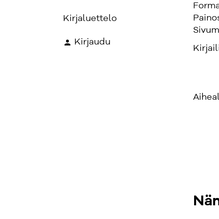
Forma
Paino
Kirjaluettelo
Sivum
Kirjaudu
Kirjail
Aihea
Näm