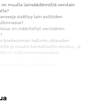
 on muulla lainsäädännöllä verolain
alta?
ansseja sisältyy lain esitöiden
ulkinnassa?
ikeus on määritellyt verolakien
a?
vo korkeimman hallinto-oikeuden
llä ja muulla kansallisella verotus- ja
llä on tulkinnanvaraisuuksia
vo esimerkiksi Verohallinnon
ro-ohjeilla on tulkintaongelmia
tettu muun muassa verokonsulteille,
le, asianajajille, tuomareille ja
ua
asiantuntijoille, tilintarkastajille sekä
rofessoreille, tutkijoille, opettajille ja