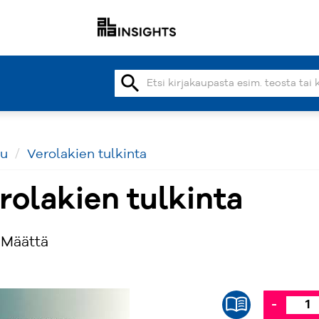
search
vu
Verolakien tulkinta
rolakien tulkinta
 Määttä
-