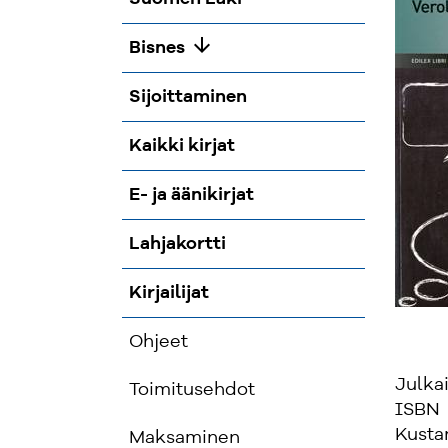
arrow_downward
Bisnes
Sijoittaminen
Kaikki kirjat
E- ja äänikirjat
Lahjakortti
Kirjailijat
Ohjeet
Julka
Toimitusehdot
ISBN
Kusta
Maksaminen