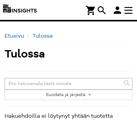
person
shopping_cart
search
Etusivu
Tulossa
Tulossa
Suodata
ja järjestä
Hakuehdoilla ei löytynyt yhtään tuotetta