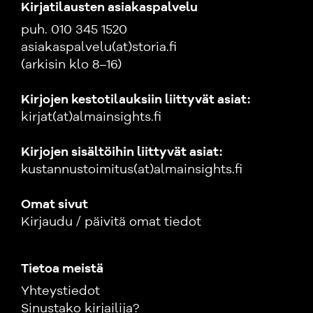
Kirjatilausten asiakaspalvelu
puh. 010 345 1520
asiakaspalvelu(at)storia.fi
(arkisin klo 8–16)
Kirjojen kestotilauksiin liittyvät asiat:
kirjat(at)almainsights.fi
Kirjojen sisältöihin liittyvät asiat:
kustannustoimitus(at)almainsights.fi
Omat sivut
Kirjaudu / päivitä omat tiedot
Tietoa meistä
Yhteystiedot
Sinustako kirjailija?