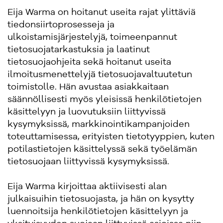
Eija Warma on hoitanut useita rajat ylittäviä
tiedonsiirtoprosesseja ja
ulkoistamisjärjestelyjä, toimeenpannut
tietosuojatarkastuksia ja laatinut
tietosuojaohjeita sekä hoitanut useita
ilmoitusmenettelyjä tietosuojavaltuutetun
toimistolle. Hän avustaa asiakkaitaan
säännöllisesti myös yleisissä henkilötietojen
käsittelyyn ja luovutuksiin liittyvissä
kysymyksissä, markkinointikampanjoiden
toteuttamisessa, erityisten tietotyyppien, kuten
potilastietojen käsittelyssä sekä työelämän
tietosuojaan liittyvissä kysymyksissä.
Eija Warma kirjoittaa aktiivisesti alan
julkaisuihin tietosuojasta, ja hän on kysytty
luennoitsija henkilötietojen käsittelyyn ja