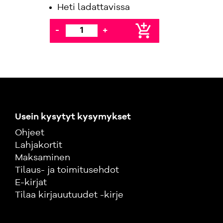
Heti ladattavissa
add_shopping_cart
-
+
Usein kysytyt kysymykset
Ohjeet
Lahjakortit
Maksaminen
Tilaus- ja toimitusehdot
E-kirjat
Tilaa kirjauutuudet -kirje