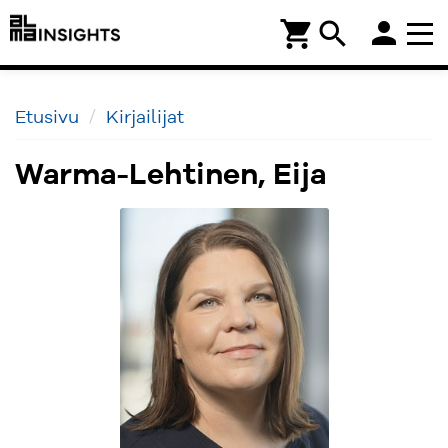
person
shopping_cart
search
Etusivu
Kirjailijat
Warma-Lehtinen, Eija