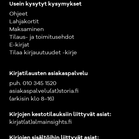
Usein kysytyt kysymykset
Ohjeet
Lahjakortit
Maksaminen
Tilaus- ja toimitusehdot
E-kirjat
Tilaa kirjauutuudet -kirje
Kirjatilausten asiakaspalvelu
puh. 010 345 1520
asiakaspalvelu(at)storia.fi
(arkisin klo 8–16)
Kirjojen kestotilauksiin liittyvät asiat:
kirjat(at)almainsights.fi
Kirjojen sisältöihin liittyvät asiat: