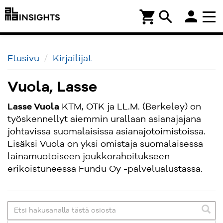
person
shopping_cart
search
Etusivu
Kirjailijat
Vuola, Lasse
Lasse Vuola
KTM, OTK ja LL.M. (Berkeley) on
työskennellyt aiemmin urallaan asianajajana
johtavissa suomalaisissa asianajotoimistoissa.
Lisäksi Vuola on yksi omistaja suomalaisessa
lainamuotoiseen joukkorahoitukseen
erikoistuneessa Fundu Oy -palvelualustassa.