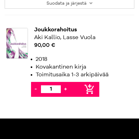
Suodata
ja järjestä
Joukkorahoitus
Aki Kallio, Lasse Vuola
90,00 €
2018
Kovakantinen kirja
Toimitusaika 1-3 arkipäivää
add_shopping_cart
-
+