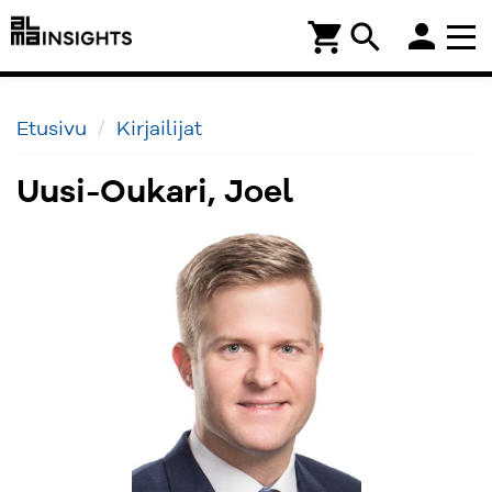
person
shopping_cart
search
Etusivu
Kirjailijat
Uusi-Oukari, Joel