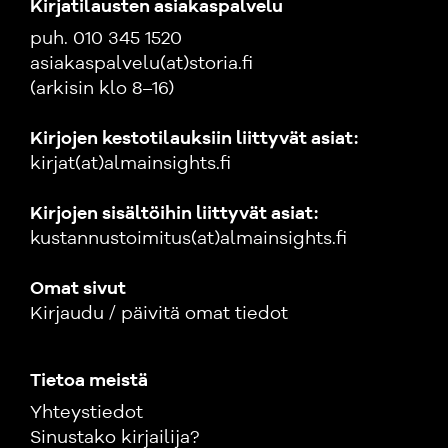
Kirjatilausten asiakaspalvelu
puh. 010 345 1520
asiakaspalvelu(at)storia.fi
(arkisin klo 8–16)
Kirjojen kestotilauksiin liittyvät asiat:
kirjat(at)almainsights.fi
Kirjojen sisältöihin liittyvät asiat:
kustannustoimitus(at)almainsights.fi
Omat sivut
Kirjaudu / päivitä omat tiedot
Tietoa meistä
Yhteystiedot
Sinustako kirjailija?