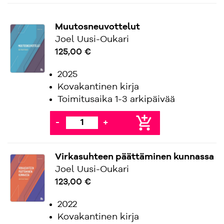
Muutosneuvottelut
Joel Uusi-Oukari
125,00 €
2025
Kovakantinen kirja
Toimitusaika 1-3 arkipäivää
add_shopping_cart
-
+
Virkasuhteen päättäminen kunnassa
Joel Uusi-Oukari
123,00 €
2022
Kovakantinen kirja