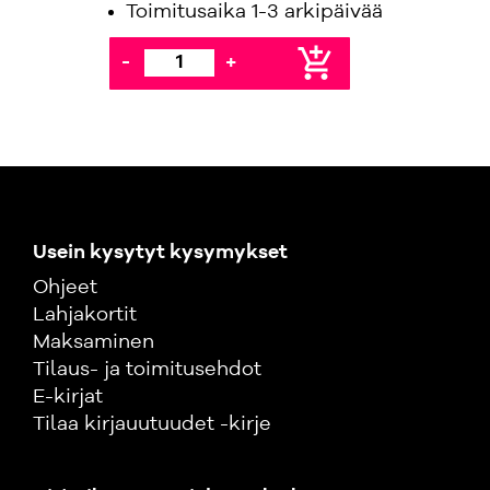
Toimitusaika 1-3 arkipäivää
add_shopping_cart
-
+
Usein kysytyt kysymykset
Ohjeet
Lahjakortit
Maksaminen
Tilaus- ja toimitusehdot
E-kirjat
Tilaa kirjauutuudet -kirje