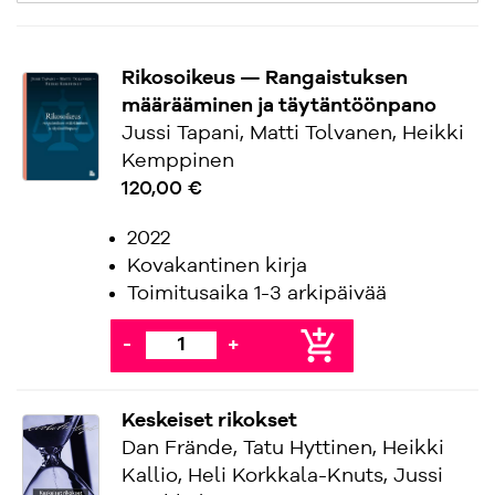
Rikosoikeus — Rangaistuksen
määrääminen ja täytäntöönpano
Jussi Tapani, Matti Tolvanen, Heikki
Kemppinen
120,00 €
2022
Kovakantinen kirja
Toimitusaika 1-3 arkipäivää
add_shopping_cart
-
+
Keskeiset rikokset
Dan Frände, Tatu Hyttinen, Heikki
Kallio, Heli Korkkala-Knuts, Jussi