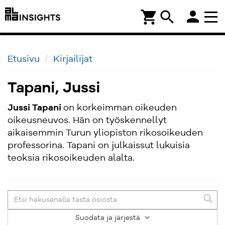
person
shopping_cart
search
Etusivu
Kirjailijat
Tapani, Jussi
Jussi Tapani
on korkeimman oikeuden
oikeusneuvos. Hän on työskennellyt
aikaisemmin Turun yliopiston rikosoikeuden
professorina. Tapani on julkaissut lukuisia
teoksia rikosoikeuden alalta.
Suodata
ja järjestä