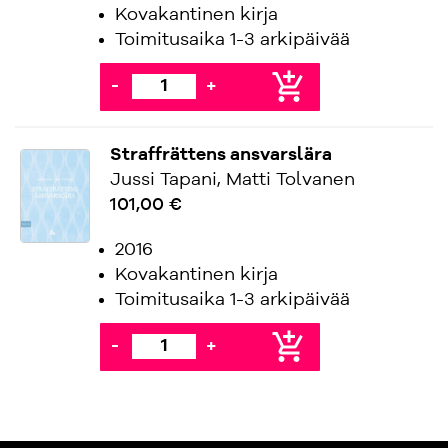
Kovakantinen kirja
Toimitusaika 1-3 arkipäivää
add_shopping_cart
-
+
Straffrättens ansvarslära
Jussi Tapani, Matti Tolvanen
101,00 €
2016
Kovakantinen kirja
Toimitusaika 1-3 arkipäivää
add_shopping_cart
-
+