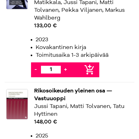
Matikkala, Jussi Tapani, Matti
Tolvanen, Pekka Viljanen, Markus
Wahlberg
133,00 €
2023
Kovakantinen kirja
Toimitusaika 1-3 arkipäivää
add_shopping_cart
-
+
Rikosoikeuden yleinen osa​ —
Vastuuoppi
Jussi Tapani, Matti Tolvanen, Tatu
Hyttinen
148,00 €
2025