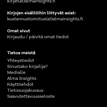
kirjat(at)almainsights.fi
Kirjojen sisältöihin liittyvät asiat:
kustannustoimitus(at)almainsights.fi
Omat sivut
Kirjaudu / päivitä omat tiedot
Tietoa meistä
Yhteystiedot
Sinustako kirjailija?
Medialle
Alma Insights
Käyttöehdot
Tietosuojakuvaus
Saavutettavuusseloste