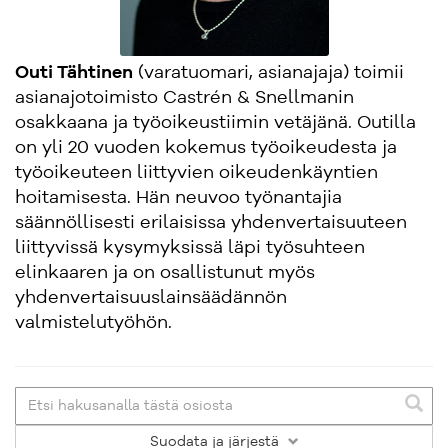
Outi Tähtinen
(varatuomari, asianajaja) toimii
asianajotoimisto Castrén & Snellmanin
osakkaana ja työoikeustiimin vetäjänä. Outilla
on yli 20 vuoden kokemus työoikeudesta ja
työoikeuteen liittyvien oikeudenkäyntien
hoitamisesta. Hän neuvoo työnantajia
säännöllisesti erilaisissa yhdenvertaisuuteen
liittyvissä kysymyksissä läpi työsuhteen
elinkaaren ja on osallistunut myös
yhdenvertaisuuslainsäädännön
valmistelutyöhön.
Suodata
ja järjestä