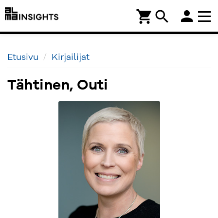
person
shopping_cart
search
Etusivu
Kirjailijat
Tähtinen, Outi