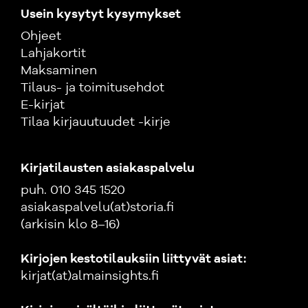
Usein kysytyt kysymykset
Ohjeet
Lahjakortit
Maksaminen
Tilaus- ja toimitusehdot
E-kirjat
Tilaa kirjauutuudet -kirje
Kirjatilausten asiakaspalvelu
puh. 010 345 1520
asiakaspalvelu(at)storia.fi
(arkisin klo 8–16)
Kirjojen kestotilauksiin liittyvät asiat:
kirjat(at)almainsights.fi