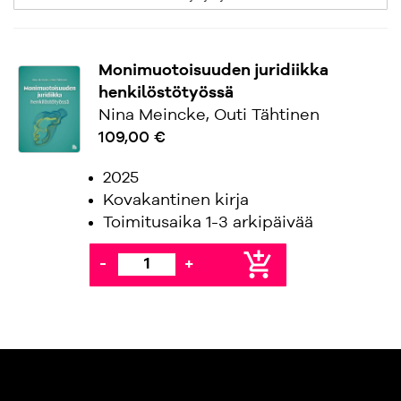
Monimuotoisuuden juridiikka
henkilöstötyössä
Nina Meincke, Outi Tähtinen
109,00 €
2025
Kovakantinen kirja
Toimitusaika 1-3 arkipäivää
add_shopping_cart
-
+