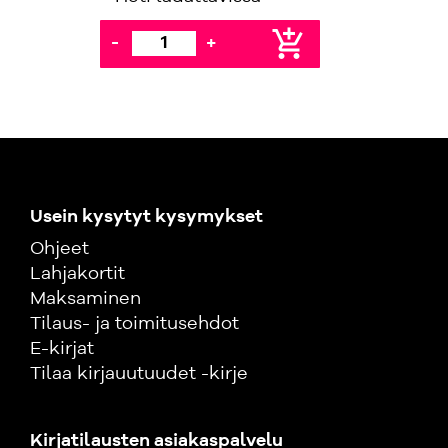
add_shopping_cart
-
+
Usein kysytyt kysymykset
Ohjeet
Lahjakortit
Maksaminen
Tilaus- ja toimitusehdot
E-kirjat
Tilaa kirjauutuudet -kirje
Kirjatilausten asiakaspalvelu