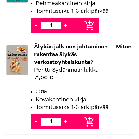
Pehmeäkantinen kirja
Toimitusaika 1-3 arkipäivää
add_shopping_cart
-
+
Älykäs julkinen johtaminen — Miten
rakentaa älykäs
verkostoyhteiskunta?
Pentti Sydänmaanlakka
71,00 €
2015
Kovakantinen kirja
Toimitusaika 1-3 arkipäivää
add_shopping_cart
-
+