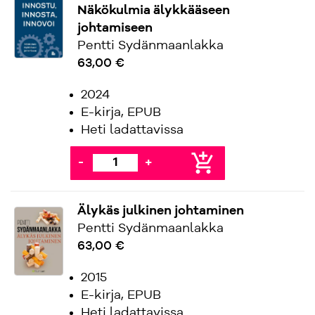
Näkökulmia älykkääseen
johtamiseen
Pentti Sydänmaanlakka
63,00 €
2024
E-kirja, EPUB
Heti ladattavissa
add_shopping_cart
-
+
Älykäs julkinen johtaminen
Pentti Sydänmaanlakka
63,00 €
2015
E-kirja, EPUB
Heti ladattavissa