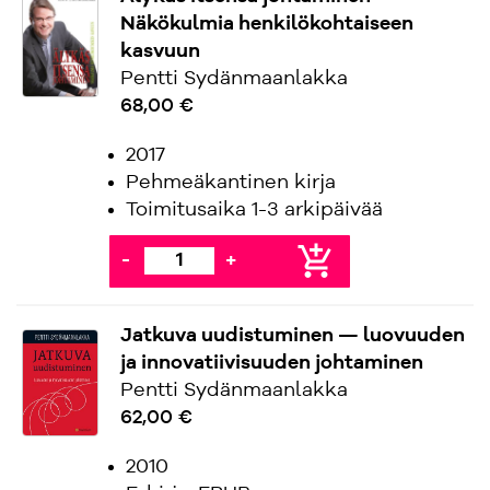
Näkökulmia henkilökohtaiseen
kasvuun
Pentti Sydänmaanlakka
68,00 €
2017
Pehmeäkantinen kirja
Toimitusaika 1-3 arkipäivää
add_shopping_cart
-
+
Jatkuva uudistuminen — luovuuden
ja innovatiivisuuden johtaminen
Pentti Sydänmaanlakka
62,00 €
2010