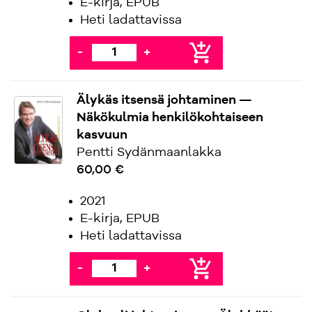
E-kirja, EPUB
Heti ladattavissa
add_shopping_cart
-
+
Älykäs itsensä johtaminen —
Näkökulmia henkilökohtaiseen
kasvuun
Pentti Sydänmaanlakka
60,00 €
2021
E-kirja, EPUB
Heti ladattavissa
add_shopping_cart
-
+