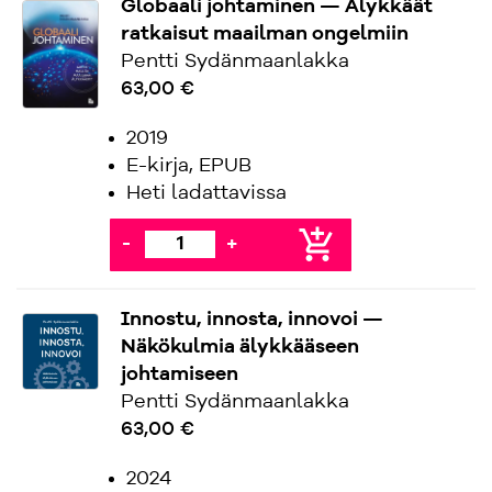
Globaali johtaminen — Älykkäät
ratkaisut maailman ongelmiin
Pentti Sydänmaanlakka
63,00 €
2019
E-kirja, EPUB
Heti ladattavissa
add_shopping_cart
-
+
Innostu, innosta, innovoi —
Näkökulmia älykkääseen
johtamiseen
Pentti Sydänmaanlakka
63,00 €
2024