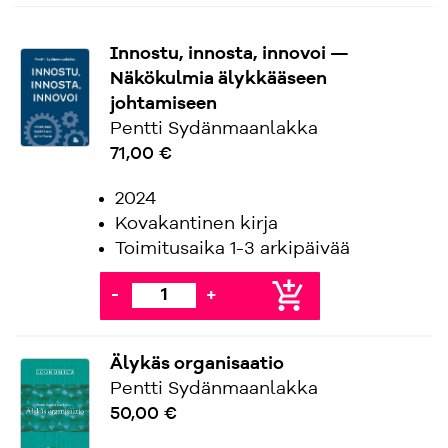
Innostu, innosta, innovoi —
Näkökulmia älykkääseen
johtamiseen
Pentti Sydänmaanlakka
71,00 €
2024
Kovakantinen kirja
Toimitusaika 1-3 arkipäivää
add_shopping_cart
-
+
Älykäs organisaatio
Pentti Sydänmaanlakka
50,00 €