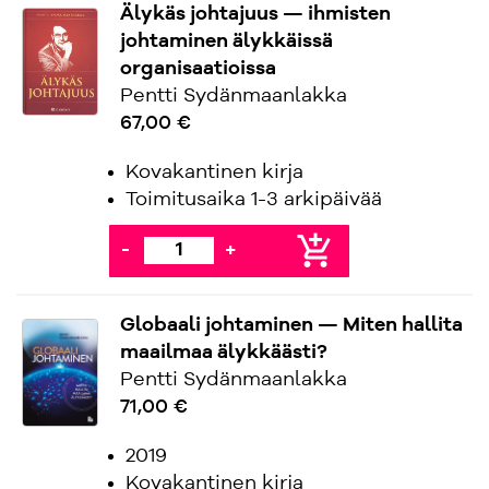
Älykäs johtajuus — ihmisten
johtaminen älykkäissä
organisaatioissa
Pentti Sydänmaanlakka
67,00 €
Kovakantinen kirja
Toimitusaika 1-3 arkipäivää
add_shopping_cart
-
+
Globaali johtaminen — Miten hallita
maailmaa älykkäästi?
Pentti Sydänmaanlakka
71,00 €
2019
Kovakantinen kirja