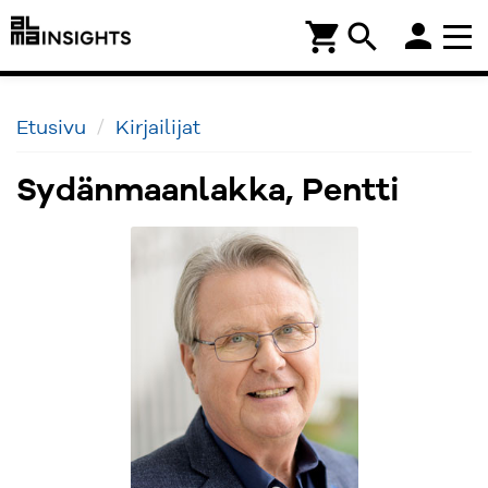
person
shopping_cart
search
Etusivu
Kirjailijat
Sydänmaanlakka, Pentti