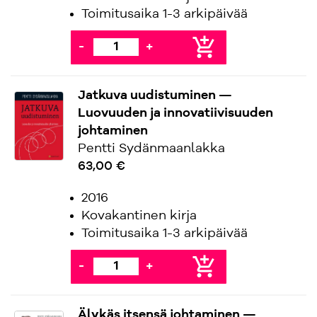
Toimitusaika 1-3 arkipäivää
add_shopping_cart
-
+
Jatkuva uudistuminen —
Luovuuden ja innovatiivisuuden
johtaminen
Pentti Sydänmaanlakka
63,00 €
2016
Kovakantinen kirja
Toimitusaika 1-3 arkipäivää
add_shopping_cart
-
+
Älykäs itsensä johtaminen —