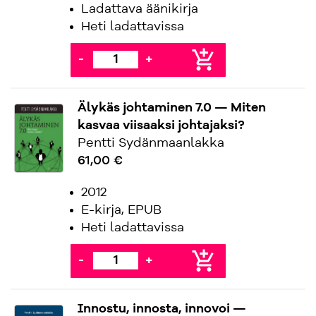
Ladattava äänikirja
Heti ladattavissa
add_shopping_cart
-
+
Älykäs johtaminen 7.0 — Miten
kasvaa viisaaksi johtajaksi?
Pentti Sydänmaanlakka
61,00 €
2012
E-kirja, EPUB
Heti ladattavissa
add_shopping_cart
-
+
Innostu, innosta, innovoi —