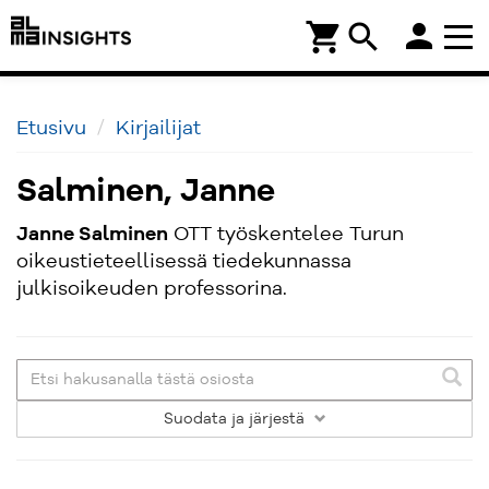
person
shopping_cart
search
Etusivu
Kirjailijat
Salminen, Janne
Janne Salminen
OTT työskentelee Turun
oikeustieteellisessä tiedekunnassa
julkisoikeuden professorina.
Suodata
ja järjestä