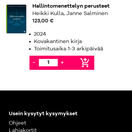
Hallintomenettelyn perusteet
Heikki Kulla, Janne Salminen
123,00 €
2024
Kovakantinen kirja
Toimitusaika 1-3 arkipäivää
add_shopping_cart
-
+
Usein kysytyt kysymykset
Ohjeet
Lahjakortit