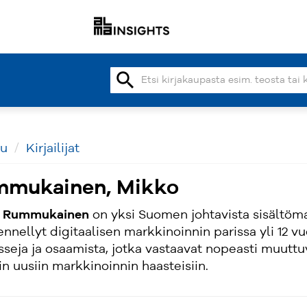
search
vu
Kirjailijat
mukainen, Mikko
o Rummukainen
on yksi Suomen johtavista sisältöma
nnellyt digitaalisen markkinoinnin parissa yli 12 v
seja ja osaamista, jotka vastaavat nopeasti muuttu
n uusiin markkinoinnin haasteisiin.