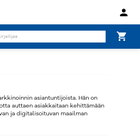
person
shopping_cart
rkkinoinnin asiantuntijoista. Hän on
uotta auttaen asiakkaitaan kehittämään
van ja digitalisoituvan maailman