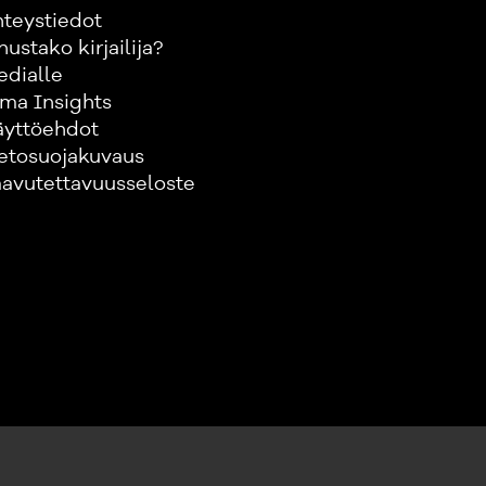
teystiedot
nustako kirjailija?
edialle
ma Insights
äyttöehdot
etosuojakuvaus
avutettavuusseloste