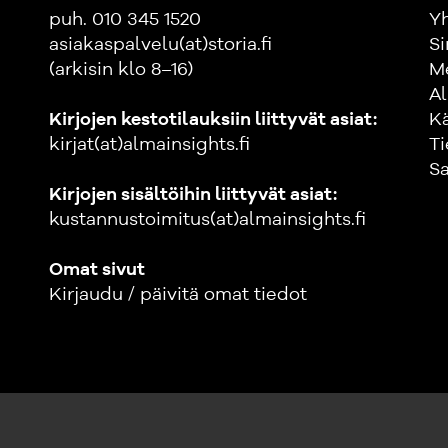
puh. 010 345 1520
Yh
asiakaspalvelu(at)storia.fi
Si
(arkisin klo 8–16)
M
Al
Kirjojen kestotilauksiin liittyvät asiat:
K
kirjat(at)almainsights.fi
Ti
Sa
Kirjojen sisältöihin liittyvät asiat:
kustannustoimitus(at)almainsights.fi
Omat sivut
Kirjaudu / päivitä omat tiedot