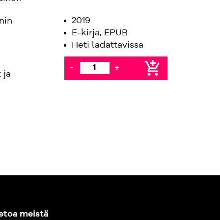
2019
nin
E-kirja, EPUB
Heti ladattavissa
add_shopping_cart
-
+
 ja
etoa meistä