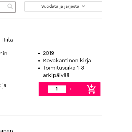
Suodata
ja järjestä
Hiila
2019
nin
Kovakantinen kirja
Toimitusaika 1-3
arkipäivää
 ja
add_shopping_cart
-
+
ainen