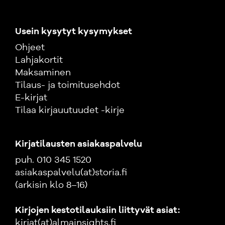
Usein kysytyt kysymykset
Ohjeet
Lahjakortit
Maksaminen
Tilaus- ja toimitusehdot
E-kirjat
Tilaa kirjauutuudet -kirje
Kirjatilausten asiakaspalvelu
puh. 010 345 1520
asiakaspalvelu(at)storia.fi
(arkisin klo 8–16)
Kirjojen kestotilauksiin liittyvät asiat:
kirjat(at)almainsights.fi