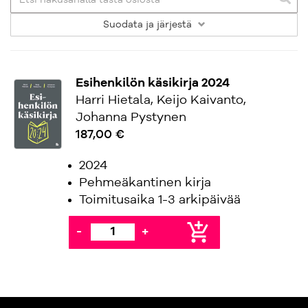
Suodata
ja järjestä
Esihenkilön käsikirja 2024
Harri Hietala, Keijo Kaivanto,
Johanna Pystynen
187,00 €
2024
Pehmeäkantinen kirja
Toimitusaika 1-3 arkipäivää
add_shopping_cart
-
+