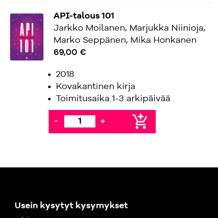
API-talous 101
Jarkko Moilanen, Marjukka Niinioja,
Marko Seppänen, Mika Honkanen
69,00 €
2018
Kovakantinen kirja
Toimitusaika 1-3 arkipäivää
add_shopping_cart
-
+
Usein kysytyt kysymykset