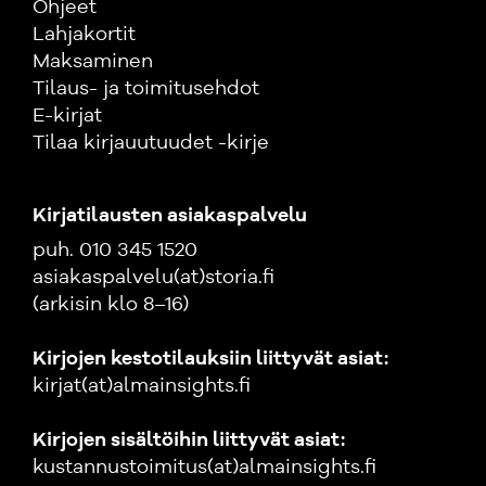
Ohjeet
Lahjakortit
Maksaminen
Tilaus- ja toimitusehdot
E-kirjat
Tilaa kirjauutuudet -kirje
Kirjatilausten asiakaspalvelu
puh. 010 345 1520
asiakaspalvelu(at)storia.fi
(arkisin klo 8–16)
Kirjojen kestotilauksiin liittyvät asiat:
kirjat(at)almainsights.fi
Kirjojen sisältöihin liittyvät asiat:
kustannustoimitus(at)almainsights.fi