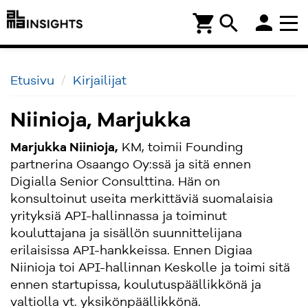
person
shopping_cart
search
Etusivu
Kirjailijat
Niinioja, Marjukka
Marjukka Niinioja,
KM, toimii Founding
partnerina Osaango Oy:ssä ja sitä ennen
Digialla Senior Consulttina. Hän on
konsultoinut useita merkittäviä suomalaisia
yrityksiä API-hallinnassa ja toiminut
kouluttajana ja sisällön suunnittelijana
erilaisissa API-hankkeissa. Ennen Digiaa
Niinioja toi API-hallinnan Keskolle ja toimi sitä
ennen startupissa, koulutuspäällikkönä ja
valtiolla vt. yksikönpäällikkönä.