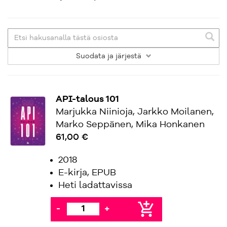
Suodata
ja järjestä
API-talous 101
Marjukka Niinioja, Jarkko Moilanen,
Marko Seppänen, Mika Honkanen
61,00 €
2018
E-kirja, EPUB
Heti ladattavissa
add_shopping_cart
-
+