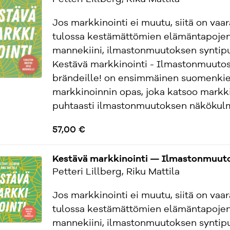
Jos markkinointi ei muutu, siitä on vaa
tulossa kestämättömien elämäntapoje
mannekiini, ilmastonmuutoksen syntipu
Kestävä markkinointi - Ilmastonmuuto
brändeille! on ensimmäinen suomenkie
markkinoinnin opas, joka katsoo markki
puhtaasti ilmastonmuutoksen näkökulma
57,00 €
Kestävä markkinointi — Ilmastonmuuto
Petteri Lillberg, Riku Mattila
Jos markkinointi ei muutu, siitä on vaa
tulossa kestämättömien elämäntapoje
mannekiini, ilmastonmuutoksen syntipu