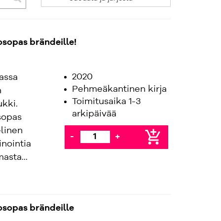
sopas brändeille!
2020
rassa
Pehmeäkantinen kirja
n
Toimitusaika 1-3
kki.
arkipäivää
sopas
linen
add_shopping_cart
-
+
nointia
sta...
sopas brändeille