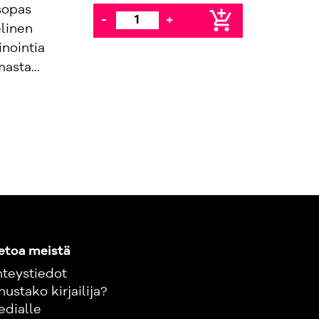
sopas
add_shopping_cart
-
+
linen
nointia
sta...
etoa meistä
teystiedot
nustako kirjailija?
edialle