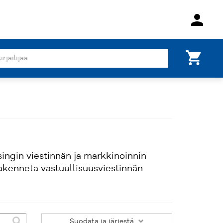
person
shopping_cart
ngin viestinnän ja markkinoinnin
 rakenneta vastuullisuusviestinnän
Suodata
ja järjestä