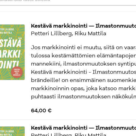
Kestävä markkinointi — Ilmastonmuuto
Petteri Lillberg, Riku Mattila
Jos markkinointi ei muutu, siitä on vaa
tulossa kestämättömien elämäntapoje
mannekiini, ilmastonmuutoksen syntipu
Kestävä markkinointi - Ilmastonmuuto
brändeille! on ensimmäinen suomenkie
markkinoinnin opas, joka katsoo markki
puhtaasti ilmastonmuutoksen näkökulma
64,00 €
Kestävä markkinointi — Ilmastonmuuto
Petteri Lillberg, Riku Mattila