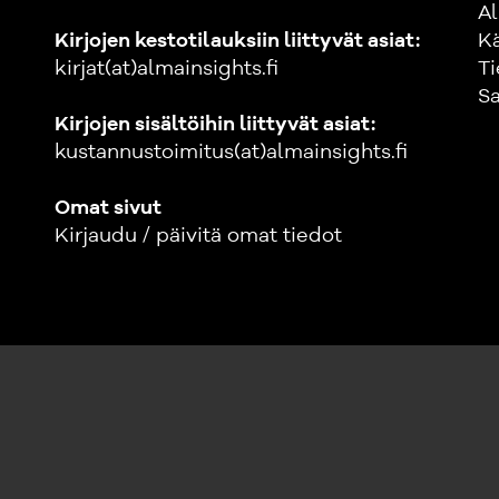
Al
Kirjojen kestotilauksiin liittyvät asiat:
K
kirjat(at)almainsights.fi
Ti
Sa
Kirjojen sisältöihin liittyvät asiat:
kustannustoimitus(at)almainsights.fi
Omat sivut
Kirjaudu / päivitä omat tiedot