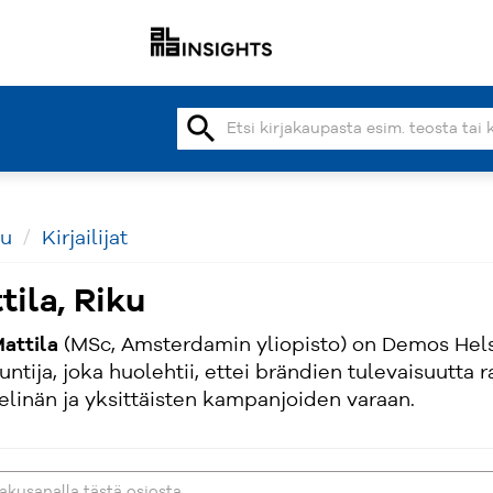
search
vu
Kirjailijat
tila, Riku
attila
(MSc, Amsterdamin yliopisto) on Demos Helsi
untija, joka huolehtii, ettei brändien tulevaisuutta
elinän ja yksittäisten kampanjoiden varaan.