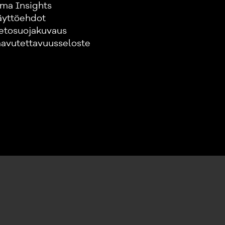
ma Insights
äyttöehdot
etosuojakuvaus
avutettavuusseloste