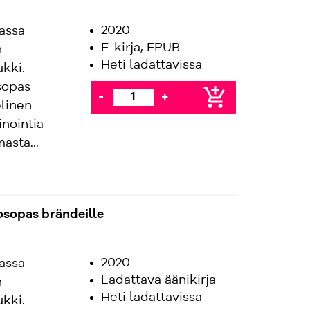
2020
rassa
E-kirja, EPUB
n
Heti ladattavissa
kki.
sopas
add_shopping_cart
-
+
linen
nointia
sta...
sopas brändeille
2020
rassa
Ladattava äänikirja
n
Heti ladattavissa
kki.