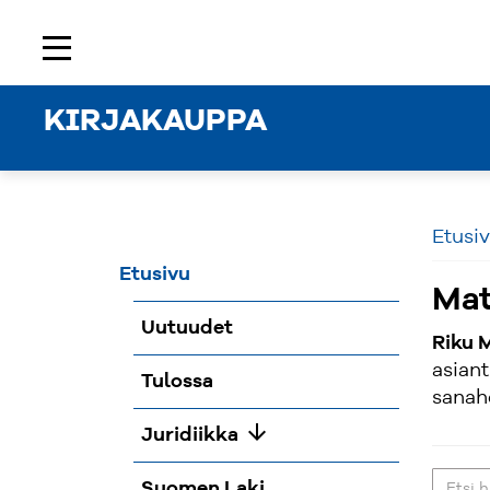
Etusivu
Rekisteröidy
Kirjaudu sisään
menu
KIRJAKAUPPA
Etusi
Etusivu
Mat
Uutuudet
Riku M
asiant
Tulossa
sanah
arrow_downward
Juridiikka
Suomen Laki