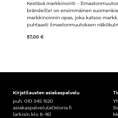
Kestävä markkinointi - Ilmastonmuuto
brändeille! on ensimmäinen suomenkie
markkinoinnin opas, joka katsoo markki
puhtaasti ilmastonmuutoksen näkökulma
57,00 €
Kirjatilausten asiakaspalvelu
Ti
puh. 010 345 1520
Yh
asiakaspalvelu(at)storia.fi
Si
(arkisin klo 8–16)
M