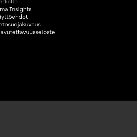
edialle
ma Insights
äyttöehdot
etosuojakuvaus
avutettavuusseloste