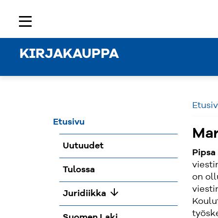
Etusivu
Rekisteröidy
Kirjaudu sisään
menu
KIRJAKAUPPA
Etusi
Etusivu
Mar
Uutuudet
Pipsa
viesti
Tulossa
on ol
viest
arrow_downward
Juridiikka
Koulu
työsk
Suomen Laki