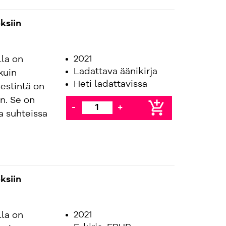
ksiin
2021
la on
Ladattava äänikirja
kuin
Heti ladattavissa
estintä on
n. Se on
add_shopping_cart
-
+
sa suhteissa
ksiin
2021
la on