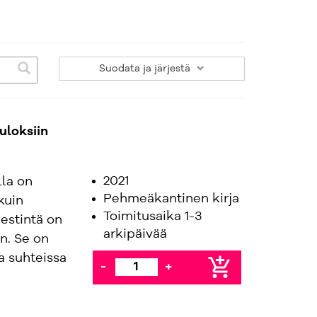
Suodata
ja järjestä
uloksiin
2021
la on
Pehmeäkantinen kirja
kuin
Toimitusaika 1-3
estintä on
arkipäivää
n. Se on
sa suhteissa
add_shopping_cart
-
+