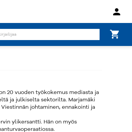
person
shopping_cart
ä on 20 vuoden työkokemus mediasta ja
tä ja julkiselta sektorilta. Marjamäki
 Viestinnän johtaminen, ennakointi ja
rvin ylikersantti. Hän on myös
hanturvaoperaatiossa.