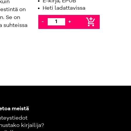
E-kirja, EPUB
kuin
Heti ladattavissa
estintä on
n. Se on
add_shopping_cart
-
+
sa suhteissa
etoa meistä
teystiedot
nustako kirjailija?