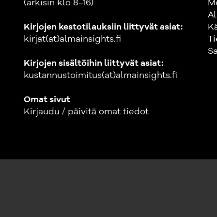
(arkisin klo 8–16)
M
Al
Kirjojen kestotilauksiin liittyvät asiat:
K
kirjat(at)almainsights.fi
Ti
Sa
Kirjojen sisältöihin liittyvät asiat:
kustannustoimitus(at)almainsights.fi
Omat sivut
Kirjaudu / päivitä omat tiedot