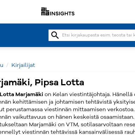
search
vu
Kirjailijat
jamäki, Pipsa Lotta
 Lotta Marjamäki
on Kelan viestintäjohtaja. Hänell
nnän kehittämisen ja johtamisen tehtävistä yksityisel
lut perustamassa viestinnän mittaamisen verkostoa.
innän vaikuttavuus on hänen keskeistä osaamistaan.
tukseltaan Marjamäki on VTM, sotilasarvoltaan rese
ennellyt viestinnän tehtävissä kansainvälisessä rau