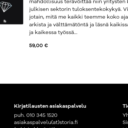
mahdollisuus terävöittää niin yritysten 
julkisen sektorin tuloksentekokykyä. Vi
jotain, mitä me kaikki teemme koko aja
arkista ja välttämätöntä ja läsnä kaikis
ja kaikessa työssä...
59,00 €
Kirjatilausten asiakaspalvelu
Ti
puh. 010 345 1520
Yh
asiakaspalvelu(at)storia.fi
Si