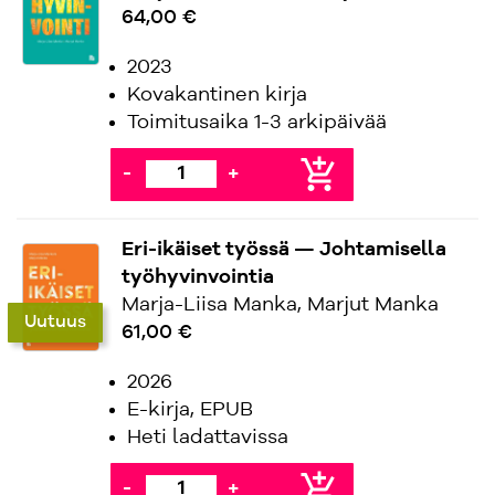
64,00 €
2023
Kovakantinen kirja
Toimitusaika 1-3 arkipäivää
add_shopping_cart
-
+
Eri-ikäiset työssä — Johtamisella
työhyvinvointia
Marja-Liisa Manka, Marjut Manka
Uutuus
61,00 €
2026
E-kirja, EPUB
Heti ladattavissa
add_shopping_cart
-
+