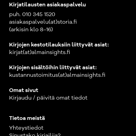
Kirjatilausten asiakaspalvelu
puh. 010 345 1520
asiakaspalvelu(at)storia.fi
(arkisin klo 8–16)
Kirjojen kestotilauksiin liittyvät asiat:
kirjat(at)almainsights.fi
Kirjojen sisältöihin liittyvät asiat:
kustannustoimitus(at)almainsights.fi
Omat sivut
Kirjaudu / päivitä omat tiedot
Tietoa meistä
Yhteystiedot
Sinustako kirjailija?