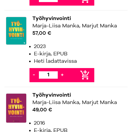
Työhyvinvointi
Marja-Liisa Manka, Marjut Manka
57,00 €
2023
E-kirja, EPUB
Heti ladattavissa
add_shopping_cart
-
+
Työhyvinvointi
Marja-Liisa Manka, Marjut Manka
49,00 €
2016
E-kirja, EPUB