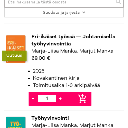
Suodata
ja järjestä
Eri-ikäiset työssä — Johtamisella
työhyvinvointia
Marja-Liisa Manka, Marjut Manka
Uutuus
69,00 €
2026
Kovakantinen kirja
Toimitusaika 1-3 arkipäivää
add_shopping_cart
-
+
Työhyvinvointi
Marja-Liisa Manka, Marjut Manka