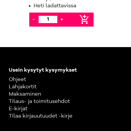
Heti ladattavissa
add_shopping_cart
-
+
Usein kysytyt kysymykset
Ohjeet
Lahjakortit
Maksaminen
Tilaus- ja toimitusehdot
E-kirjat
Tilaa kirjauutuudet -kirje