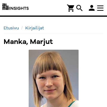
person
shopping_cart
search
Etusivu
Kirjailijat
Manka, Marjut