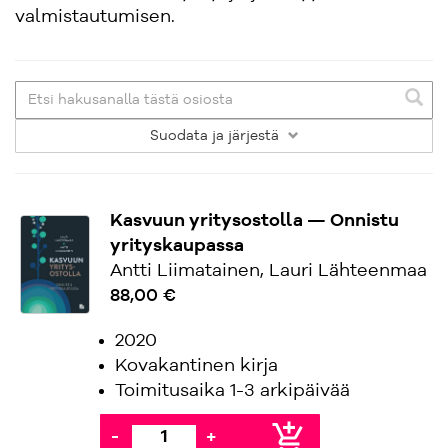
valmistautumisen.
Suodata
ja järjestä
Kasvuun yritysostolla — Onnistu
yrityskaupassa
Antti Liimatainen, Lauri Lähteenmaa
88,00 €
2020
Kovakantinen kirja
Toimitusaika 1-3 arkipäivää
add_shopping_cart
-
+