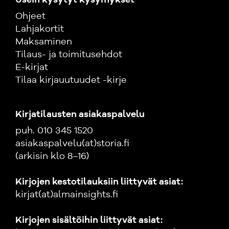
Usein kysytyt kysymykset
Ohjeet
Lahjakortit
Maksaminen
Tilaus- ja toimitusehdot
E-kirjat
Tilaa kirjauutuudet -kirje
Kirjatilausten asiakaspalvelu
puh. 010 345 1520
asiakaspalvelu(at)storia.fi
(arkisin klo 8–16)
Kirjojen kestotilauksiin liittyvät asiat:
kirjat(at)almainsights.fi
Kirjojen sisältöihin liittyvät asiat: