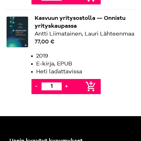
Kasvuun yritysostolla — Onnistu
yrityskaupassa
Antti Liimatainen, Lauri Lähteenmaa
77,00 €
2019
E-kirja, EPUB
Heti ladattavissa
add_shopping_cart
-
+