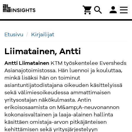
person
shopping_cart
search
Etusivu
Kirjailijat
Liimatainen, Antti
Antti Liimatainen
KTM työskentelee Eversheds
Asianajotoimistossa. Hän luennoi ja kouluttaa,
minkä lisäksi hän on toiminut
asiantuntijatodistajana oikeuden käsittelyissä
sekä välimiesoikeudessa ammattimaisen
yritysostajan näkökulmasta. Antin
erikoisosaamista on M&amp;A-neuvonannon
kokonaisvaltainen ja laaja-alainen hallinta
käsittäen omistaja-arvon pitkäjänteisen
kehittämisen sekä yritysjärjestelyyn