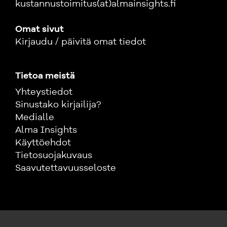
kustannustoimitus(at)almainsights.fi
Omat sivut
Kirjaudu / päivitä omat tiedot
Tietoa meistä
Yhteystiedot
Sinustako kirjailija?
Medialle
Alma Insights
Käyttöehdot
Tietosuojakuvaus
Saavutettavuusseloste