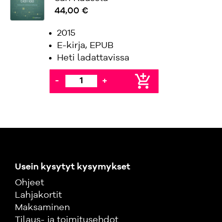
44,00 €
2015
E-kirja, EPUB
Heti ladattavissa
add_shopping_cart
-
+
Usein kysytyt kysymykset
Ohjeet
Lahjakortit
Maksaminen
Tilaus- ja toimitusehdot