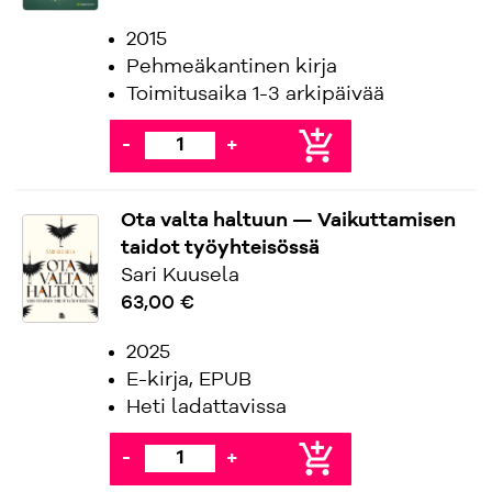
2015
Pehmeäkantinen kirja
Toimitusaika 1-3 arkipäivää
add_shopping_cart
-
+
Ota valta haltuun — Vaikuttamisen
taidot työyhteisössä
Sari Kuusela
63,00 €
2025
E-kirja, EPUB
Heti ladattavissa
add_shopping_cart
-
+