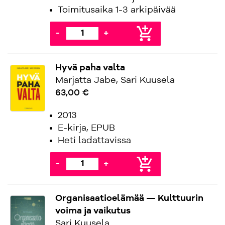
Toimitusaika 1-3 arkipäivää
add_shopping_cart
-
+
Hyvä paha valta
Marjatta Jabe, Sari Kuusela
63,00 €
2013
E-kirja, EPUB
Heti ladattavissa
add_shopping_cart
-
+
Organisaatioelämää — Kulttuurin
voima ja vaikutus
Sari Kuusela