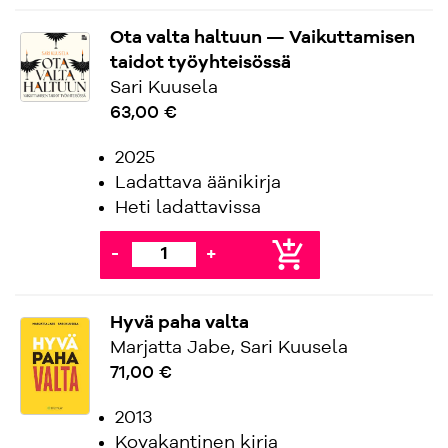
Ota valta haltuun — Vaikuttamisen
taidot työyhteisössä
Sari Kuusela
63,00 €
2025
Ladattava äänikirja
Heti ladattavissa
add_shopping_cart
-
+
Hyvä paha valta
Marjatta Jabe, Sari Kuusela
71,00 €
2013
Kovakantinen kirja