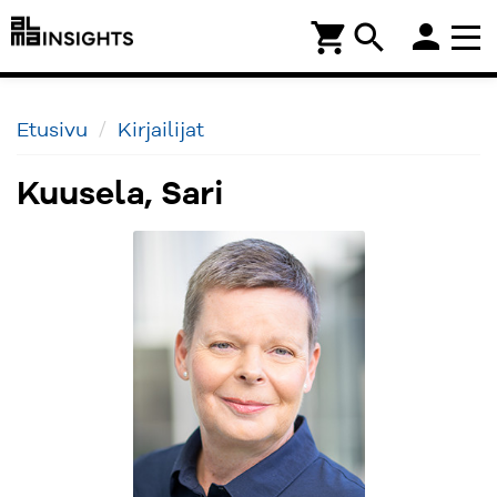
person
shopping_cart
search
Etusivu
Kirjailijat
Kuusela, Sari