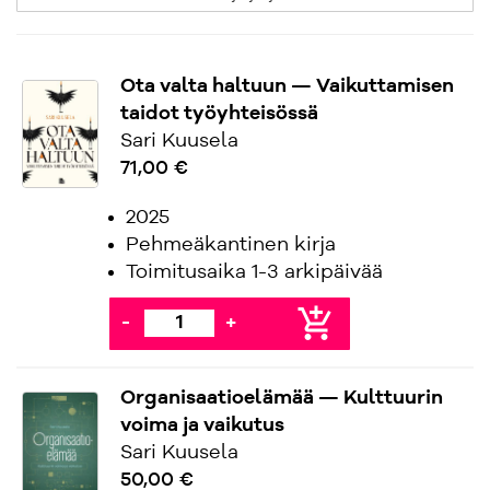
Ota valta haltuun — Vaikuttamisen
taidot työyhteisössä
Sari Kuusela
71,00 €
2025
Pehmeäkantinen kirja
Toimitusaika 1-3 arkipäivää
add_shopping_cart
-
+
Organisaatioelämää — Kulttuurin
voima ja vaikutus
Sari Kuusela
50,00 €