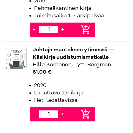
2019
Pehmeäkantinen kirja
Toimitusaika 1-3 arkipäivää
add_shopping_cart
-
+
Johtaja muutoksen ytimessä —
Käsikirja uudistumismatkalle
Hille Korhonen, Tytti Bergman
61,00 €
2020
Ladattava äänikirja
Heti ladattavissa
add_shopping_cart
-
+