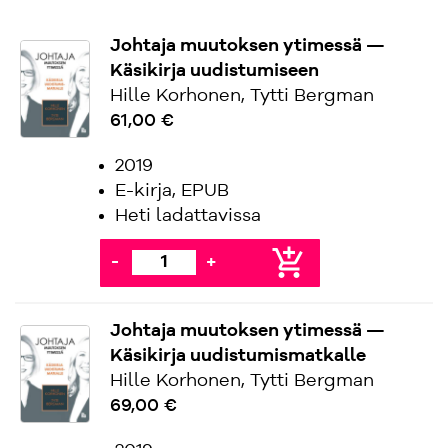
Johtaja muutoksen ytimessä —
Käsikirja uudistumiseen
Hille Korhonen, Tytti Bergman
61,00 €
2019
E-kirja, EPUB
Heti ladattavissa
add_shopping_cart
-
+
Johtaja muutoksen ytimessä —
Käsikirja uudistumismatkalle
Hille Korhonen, Tytti Bergman
69,00 €