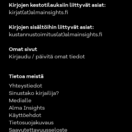
Kirjojen kestotilauksiin liittyvät asiat:
kirjat(at)almainsights.fi
Kirjojen sisältöihin liittyvät asiat:
kustannustoimitus(at)almainsights.fi
Omat sivut
Kirjaudu / päivitä omat tiedot
Tietoa meistä
Yhteystiedot
Sinustako kirjailija?
Medialle
Alma Insights
Käyttöehdot
Tietosuojakuvaus
Saavutettavuusseloste