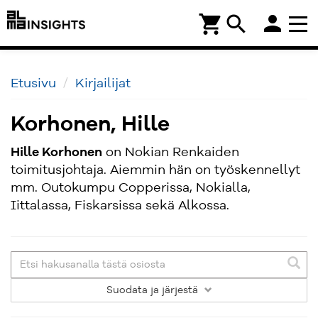
person
shopping_cart
search
Etusivu
Kirjailijat
Korhonen, Hille
Hille Korhonen
on Nokian Renkaiden
toimitusjohtaja. Aiemmin hän on työskennellyt
mm. Outokumpu Copperissa, Nokialla,
Iittalassa, Fiskarsissa sekä Alkossa.
Suodata
ja järjestä