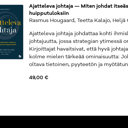
Ajatteleva johtaja — Miten johdat itseäsi
huipputuloksiin
Rasmus Hougaard, Teetta Kalajo, Heljä 
Ajatteleva johtaja johdattaa kohti ihmi
johtajuutta, jossa strategian ytimessä o
Kirjoittajat havaitsivat, että hyvä johtaj
kolme mielen tärkeää ominaisuutta: Jo
oltava tietoinen, pyyteetön ja myötätunt
49,00 €