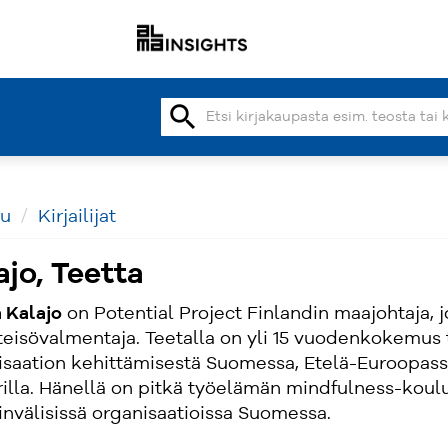
search
vu
Kirjailijat
ajo, Teetta
 Kalajo
on Potential Project Finlandin maajohtaja, j
teisövalmentaja. Teetalla on yli 15 vuodenkokemus t
isaation kehittämisestä Suomessa, Etelä-Euroopassa
rilla. Hänellä on pitkä työelämän mindfulness-koul
invälisissä organisaatioissa Suomessa.