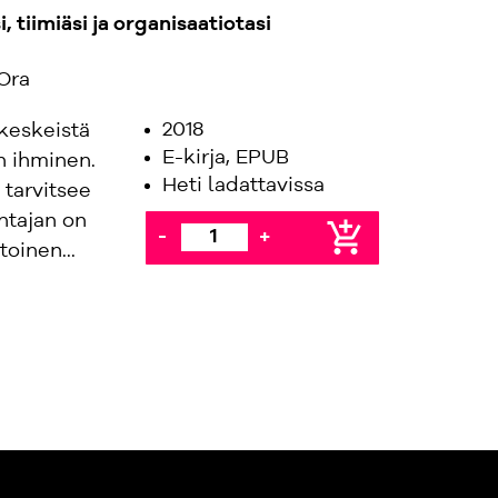
, tiimiäsi ja organisaatiotasi
Ora
2018
skeskeistä
E-kirja, EPUB
n ihminen.
Heti ladattavissa
a tarvitsee
htajan on
add_shopping_cart
-
+
oinen...