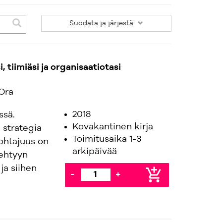
Suodata
ja järjestä
, tiimiäsi ja organisaatiotasi
Ora
2018
ssä.
Kovakantinen kirja
 strategia
Toimitusaika 1-3
johtajuus on
arkipäivää
tehtyyn
ja siihen
add_shopping_cart
-
+