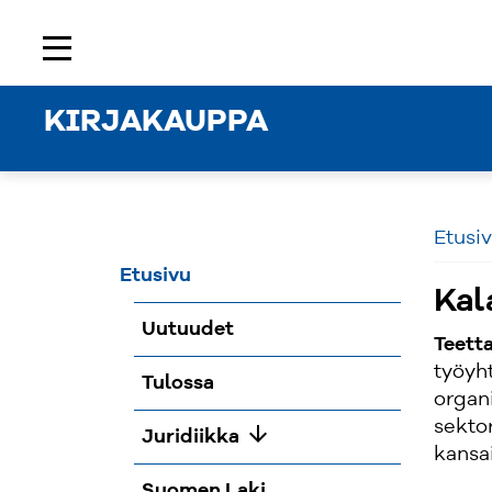
Etusivu
Rekisteröidy
Kirjaudu sisään
menu
KIRJAKAUPPA
Etusi
Etusivu
Kal
Uutuudet
Teetta
työyh
Tulossa
organ
sekto
arrow_downward
Juridiikka
kansa
Suomen Laki