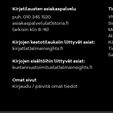
Kirjatilausten asiakaspalvelu
Ti
puh. 010 345 1520
Yh
asiakaspalvelu(at)storia.fi
Si
(arkisin klo 8–16)
M
Al
Kirjojen kestotilauksiin liittyvät asiat:
K
kirjat(at)almainsights.fi
Ti
Sa
Kirjojen sisältöihin liittyvät asiat:
kustannustoimitus(at)almainsights.fi
Omat sivut
Kirjaudu / päivitä omat tiedot