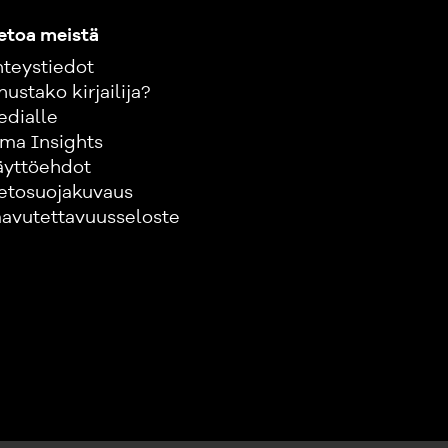
etoa meistä
teystiedot
nustako kirjailija?
edialle
ma Insights
äyttöehdot
etosuojakuvaus
avutettavuusseloste