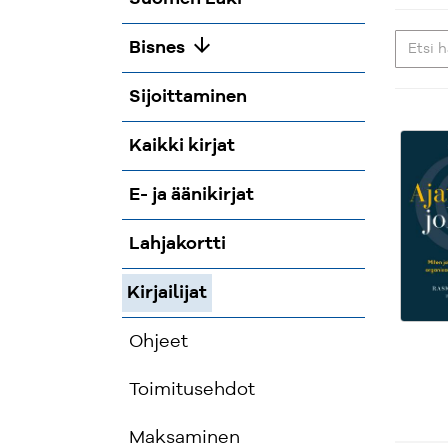
arrow_downward
Bisnes
Sijoittaminen
Kaikki kirjat
E- ja äänikirjat
Lahjakortti
Kirjailijat
Ohjeet
Toimitusehdot
Maksaminen