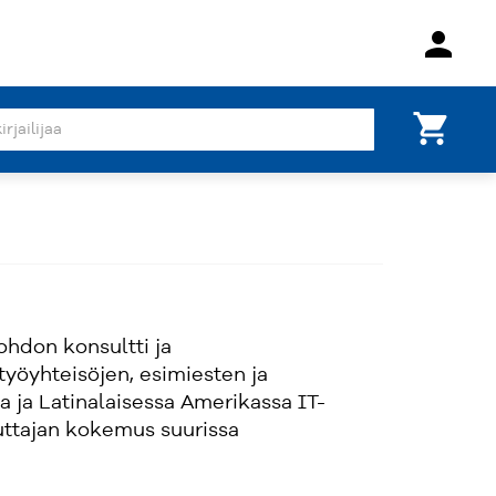
person
shopping_cart
ohdon konsultti ja
yöyhteisöjen, esimiesten ja
 ja Latinalaisessa Amerikassa IT-
uttajan kokemus suurissa