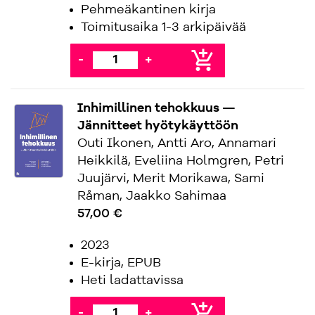
Pehmeäkantinen kirja
Toimitusaika 1-3 arkipäivää
add_shopping_cart
-
+
Inhimillinen tehokkuus —
Jännitteet hyötykäyttöön
Outi Ikonen, Antti Aro, Annamari
Heikkilä, Eveliina Holmgren, Petri
Juujärvi, Merit Morikawa, Sami
Råman, Jaakko Sahimaa
57,00 €
2023
E-kirja, EPUB
Heti ladattavissa
add_shopping_cart
-
+