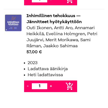
Inhimillinen tehokkuus —
Jännitteet hyötykäyttöön
Outi Ikonen, Antti Aro, Annamari
Heikkilä, Eveliina Holmgren, Petri
Juujärvi, Merit Morikawa, Sami
Råman, Jaakko Sahimaa
57,00 €
2023
Ladattava äänikirja
Heti ladattavissa
add_shopping_cart
-
+