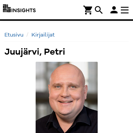
person
shopping_cart
search
Etusivu
Kirjailijat
Juujärvi, Petri