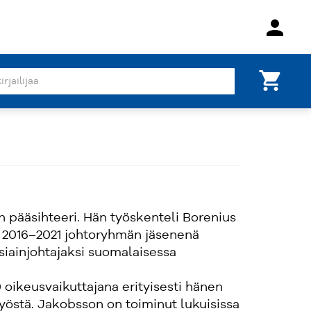
person
shopping_cart
n pääsihteeri. Hän työskenteli Borenius
a 2016–2021 johtoryhmän jäsenenä
asiainjohtajaksi suomalaisessa
 oikeusvaikuttajana erityisesti hänen
yöstä. Jakobsson on toiminut lukuisissa