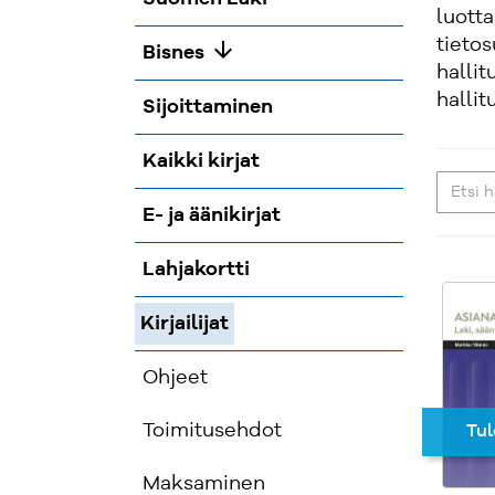
luotta
tietos
arrow_downward
Bisnes
halli
hallit
Sijoittaminen
Kaikki kirjat
E- ja äänikirjat
Lahjakortti
Kirjailijat
Ohjeet
Toimitusehdot
Tul
Maksaminen