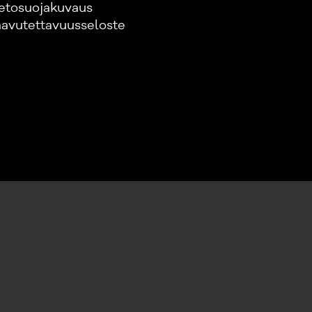
etosuojakuvaus
avutettavuusseloste