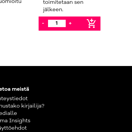
huomioitu
toimitetaan sen
jälkeen.
add_shopping_cart
-
+
etoa meistä
teystiedot
nustako kirjailija?
edialle
ma Insights
äyttöehdot