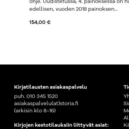
ohje. Uudistetussa, 4. painoksessa on 
edellisen, vuoden 2018 painoksen...
154,00 €
Kirjatilausten asiakaspalvelu
Ti
puh. 010 345 1520
Yh
asiakaspalvelu(at)storia.fi
Si
(arkisin klo 8–16)
M
Al
Kirjojen kestotilauksiin liittyvät asiat:
K