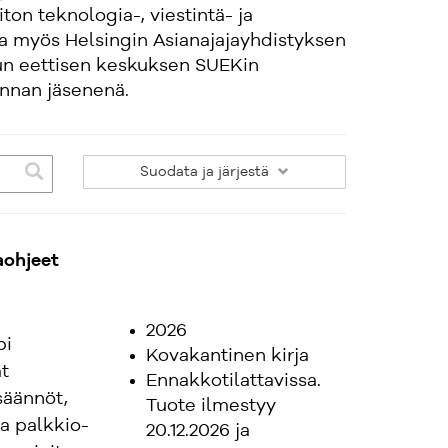
ton teknologia-, viestintä- ja
ja myös Helsingin Asianajajayhdistyksen
un eettisen keskuksen SUEKin
unnan jäsenenä.
Suodata
ja järjestä
aohjeet
2026
pi
Kovakantinen kirja
t
Ennakkotilattavissa.
säännöt,
Tuote ilmestyy
a palkkio-
20.12.2026 ja