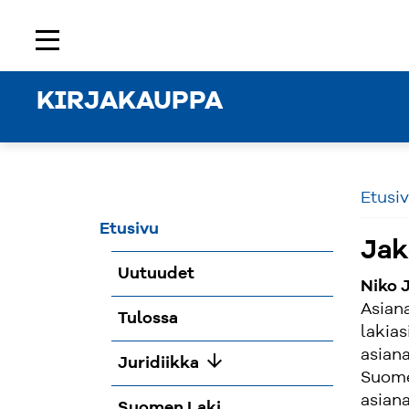
Etusivu
Rekisteröidy
Kirjaudu sisään
menu
KIRJAKAUPPA
Etusi
Etusivu
Jak
Uutuudet
Niko 
Asian
Tulossa
lakias
asiana
arrow_downward
Juridiikka
Suomen
asian
Suomen Laki