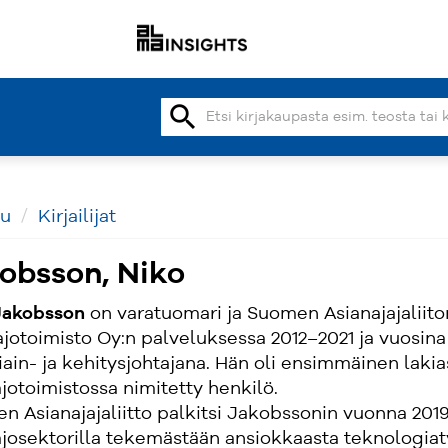
search
vu
Kirjailijat
obsson, Niko
Jakobsson
on varatuomari ja Suomen Asianajajaliito
ajotoimisto Oy:n palveluksessa 2012–2021 ja vuosin
iain- ja kehitysjohtajana. Hän oli ensimmäinen laki
jotoimistossa nimitetty henkilö.
 Asianajajaliitto palkitsi Jakobssonin vuonna 2019
ajosektorilla tekemästään ansiokkaasta teknologiat