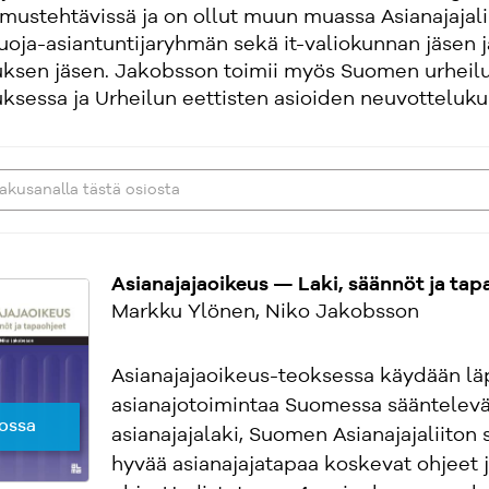
mustehtävissä ja on ollut muun muassa Asianajajalii
uoja-asiantuntijaryhmän sekä it-valiokunnan jäsen 
tuksen jäsen. Jakobsson toimii myös Suomen urheil
uksessa ja Urheilun eettisten asioiden neuvotteluk
Asianajajaoikeus — Laki, säännöt ja tap
Markku Ylönen, Niko Jakobsson
Asianajajaoikeus-teoksessa käydään lä
asianajotoimintaa Suomessa sääntelevä
ossa
asianajajalaki, Suomen Asianajajaliiton 
hyvää asianajajatapaa koskevat ohjeet j