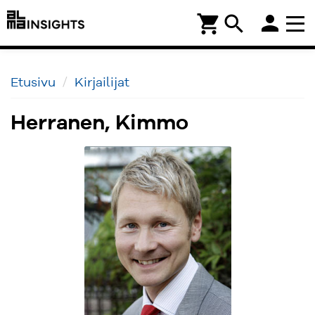
person
shopping_cart
search
Etusivu
Kirjailijat
Herranen, Kimmo