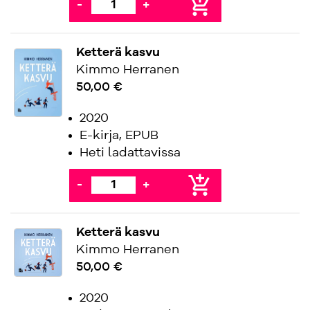
add_shopping_cart
-
+
Ketterä kasvu
Kimmo Herranen
50,00 €
2020
E-kirja, EPUB
Heti ladattavissa
add_shopping_cart
-
+
Ketterä kasvu
Kimmo Herranen
50,00 €
2020