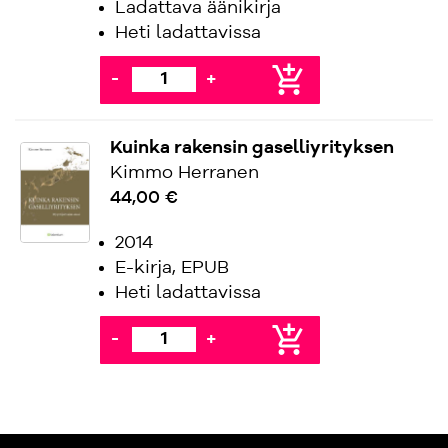
Ladattava äänikirja
Heti ladattavissa
add_shopping_cart
-
+
Kuinka rakensin gaselliyrityksen
Kimmo Herranen
44,00 €
2014
E-kirja, EPUB
Heti ladattavissa
add_shopping_cart
-
+