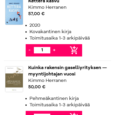
Ketterä kasvu
Kimmo Herranen
57,00 €
2020
Kovakantinen kirja
Toimitusaika 1-3 arkipäivää
add_shopping_cart
-
+
Kuinka rakensin gaselliyrityksen —
myyntijohtajan vuosi
Kimmo Herranen
50,00 €
Pehmeäkantinen kirja
Toimitusaika 1-3 arkipäivää