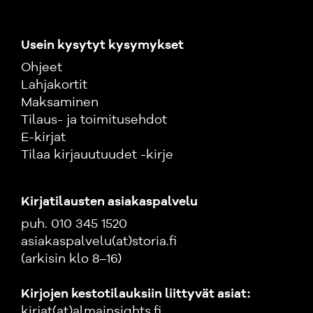
Usein kysytyt kysymykset
Ohjeet
Lahjakortit
Maksaminen
Tilaus- ja toimitusehdot
E-kirjat
Tilaa kirjauutuudet -kirje
Kirjatilausten asiakaspalvelu
puh. 010 345 1520
asiakaspalvelu(at)storia.fi
(arkisin klo 8–16)
Kirjojen kestotilauksiin liittyvät asiat:
kirjat(at)almainsights.fi