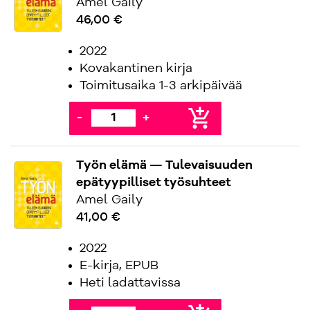
Amel Gaily
46,00 €
2022
Kovakantinen kirja
Toimitusaika 1-3 arkipäivää
add_shopping_cart
-
+
Työn elämä — Tulevaisuuden
epätyypilliset työsuhteet
Amel Gaily
41,00 €
2022
E-kirja, EPUB
Heti ladattavissa