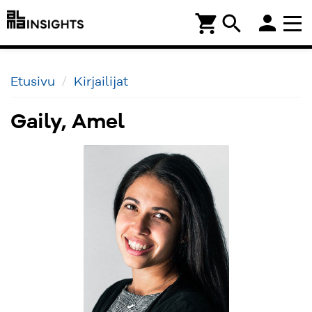
person
shopping_cart
search
Etusivu
Kirjailijat
Gaily, Amel