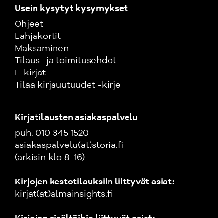
Usein kysytyt kysymykset
Ohjeet
Lahjakortit
Maksaminen
Tilaus- ja toimitusehdot
E-kirjat
Tilaa kirjauutuudet -kirje
Kirjatilausten asiakaspalvelu
puh. 010 345 1520
asiakaspalvelu(at)storia.fi
(arkisin klo 8–16)
Kirjojen kestotilauksiin liittyvät asiat:
kirjat(at)almainsights.fi