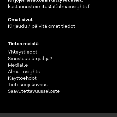
Kirjojen sisältöihin liittyvät asiat:
kustannustoimitus(at)almainsights.fi
Omat sivut
Kirjaudu / päivitä omat tiedot
Tietoa meistä
Yhteystiedot
Sinustako kirjailija?
Medialle
Alma Insights
Käyttöehdot
Tietosuojakuvaus
Saavutettavuusseloste