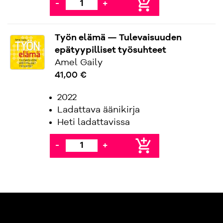
add_shopping_cart
-
+
Työn elämä — Tulevaisuuden
epätyypilliset työsuhteet
Amel Gaily
41,00 €
2022
Ladattava äänikirja
Heti ladattavissa
add_shopping_cart
-
+