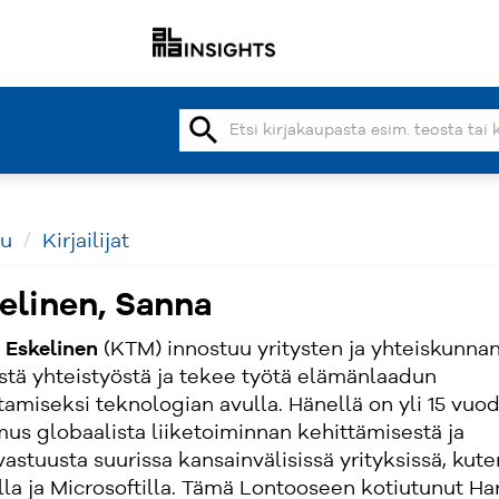
search
vu
Kirjailijat
elinen, Sanna
 Eskelinen
(KTM) innostuu yritysten ja yhteiskunna
stä yhteistyöstä ja tekee työtä elämänlaadun
amiseksi teknologian avulla. Hänellä on yli 15 vuo
us globaalista liiketoiminnan kehittämisestä ja
vastuusta suurissa kansainvälisissä yrityksissä, kute
la ja Microsoftilla. Tämä Lontooseen kotiutunut Ha