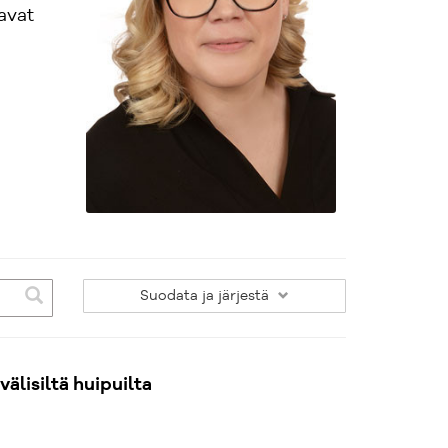
avat
Suodata
ja järjestä
älisiltä huipuilta