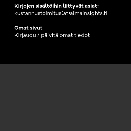
Kirjojen sisältöihin liittyvät asiat:
kustannustoimitus(at)almainsights.fi
Omat sivut
Kirjaudu / päivitä omat tiedot