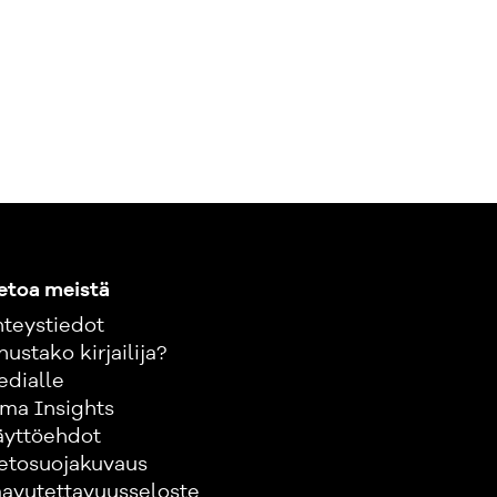
etoa meistä
teystiedot
nustako kirjailija?
edialle
ma Insights
äyttöehdot
etosuojakuvaus
avutettavuusseloste