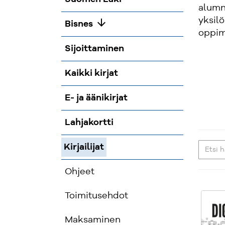
alumni
yksilö
arrow_downward
Bisnes
oppim
Sijoittaminen
Kaikki kirjat
E- ja äänikirjat
Lahjakortti
Kirjailijat
Ohjeet
Toimitusehdot
Maksaminen