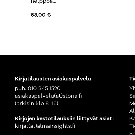
helppoa...
63,00 €
Kirjatilausten asiakaspalvelu
Ti
puh. 010 345 1520
Yh
asiakaspalvelu(at)storia.fi
Si
(arkisin klo 8–16)
M
Al
Kirjojen kestotilauksiin liittyvät asiat:
K
kirjat(at)almainsights.fi
Ti
Sa