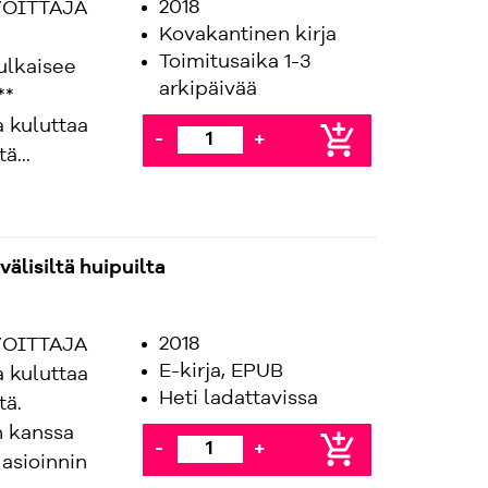
2018
VOITTAJA
Kovakantinen kirja
Toimitusaika 1-3
ulkaisee
arkipäivää
**
 kuluttaa
add_shopping_cart
-
+
ä...
älisiltä huipuilta
2018
VOITTAJA
E-kirja, EPUB
 kuluttaa
Heti ladattavissa
tä.
n kanssa
add_shopping_cart
-
+
 asioinnin