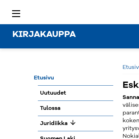
Etusivu
Rekisteröidy
Kirjaudu sisään
menu
KIRJAKAUPPA
Etusi
Etusivu
Esk
Uutuudet
Sanna
välise
Tulossa
parant
kokem
arrow_downward
Juridiikka
yritys
Nokial
Suomen Laki