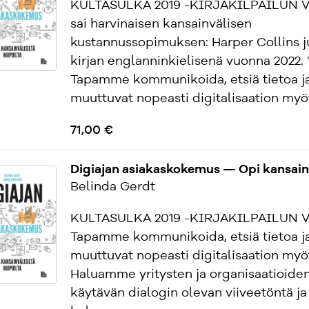
KULTASULKA 2019 -KIRJAKILPAILUN 
sai harvinaisen kansainvälisen
kustannussopimuksen: Harper Collins j
kirjan englanninkielisenä vuonna 2022. 
Tapamme kommunikoida, etsiä tietoa ja
muuttuvat nopeasti digitalisaation myöt
71,00 €
Digiajan asiakaskokemus — Opi kansainv
Belinda Gerdt
KULTASULKA 2019 -KIRJAKILPAILUN 
Tapamme kommunikoida, etsiä tietoa ja
muuttuvat nopeasti digitalisaation myö
Haluamme yritysten ja organisaatioide
käytävän dialogin olevan viiveetöntä ja