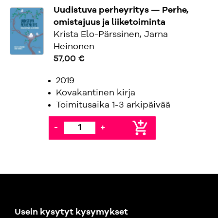
Uudistuva perheyritys — Perhe,
omistajuus ja liiketoiminta
Krista Elo-Pärssinen, Jarna
Heinonen
57,00 €
2019
Kovakantinen kirja
Toimitusaika 1-3 arkipäivää
add_shopping_cart
-
+
Usein kysytyt kysymykset