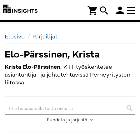
person
shopping_cart
search
Etusivu
Kirjailijat
Elo-Pärssinen, Krista
Krista Elo-Pärssinen,
KTT työskentelee
asiantuntija- ja johtotehtävissä Perheyritysten
liitossa.
Suodata
ja järjestä