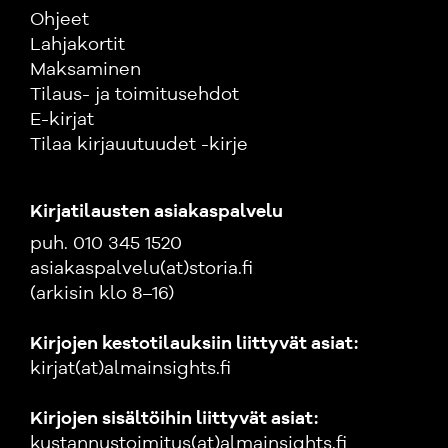
Ohjeet
Lahjakortit
Maksaminen
Tilaus- ja toimitusehdot
E-kirjat
Tilaa kirjauutuudet -kirje
Kirjatilausten asiakaspalvelu
puh. 010 345 1520
asiakaspalvelu(at)storia.fi
(arkisin klo 8–16)
Kirjojen kestotilauksiin liittyvät asiat:
kirjat(at)almainsights.fi
Kirjojen sisältöihin liittyvät asiat:
kustannustoimitus(at)almainsights.fi