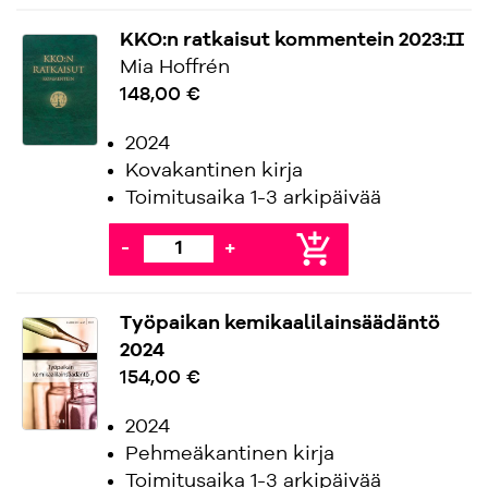
KKO:n ratkaisut kommentein 2023:II
Mia Hoffrén
148,00 €
2024
Kovakantinen kirja
Toimitusaika 1-3 arkipäivää
add_shopping_cart
-
+
Työpaikan kemikaalilainsäädäntö
2024
154,00 €
2024
Pehmeäkantinen kirja
Toimitusaika 1-3 arkipäivää