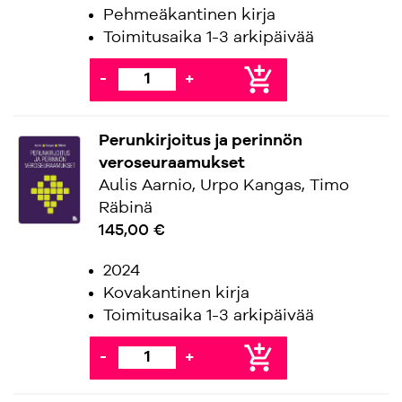
Pehmeäkantinen kirja
Toimitusaika 1-3 arkipäivää
add_shopping_cart
-
+
Perunkirjoitus ja perinnön
veroseuraamukset
Aulis Aarnio, Urpo Kangas, Timo
Räbinä
145,00 €
2024
Kovakantinen kirja
Toimitusaika 1-3 arkipäivää
add_shopping_cart
-
+