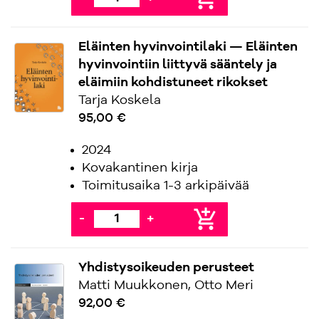
Eläinten hyvinvointilaki — Eläinten
hyvinvointiin liittyvä sääntely ja
eläimiin kohdistuneet rikokset
Tarja Koskela
95,00 €
2024
Kovakantinen kirja
Toimitusaika 1-3 arkipäivää
add_shopping_cart
-
+
Yhdistysoikeuden perusteet
Matti Muukkonen, Otto Meri
92,00 €