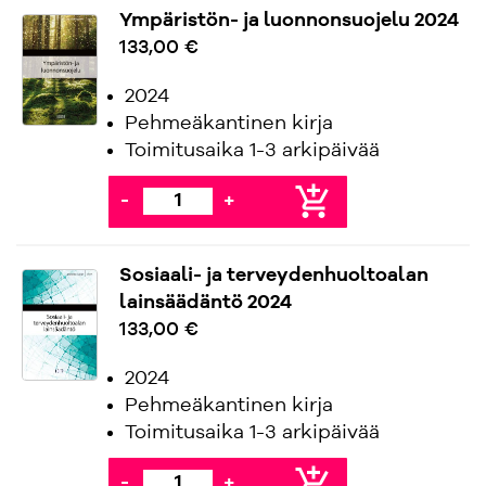
Ympäristön- ja luonnonsuojelu 2024
133,00 €
2024
Pehmeäkantinen kirja
Toimitusaika 1-3 arkipäivää
add_shopping_cart
-
+
Sosiaali- ja terveydenhuoltoalan
lainsäädäntö 2024
133,00 €
2024
Pehmeäkantinen kirja
Toimitusaika 1-3 arkipäivää
add_shopping_cart
-
+