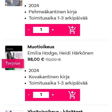
2024
Pehmeäkantinen kirja
Toimitusaika 1-3 arkipäivää
add_shopping_cart
-
+
Muotioikeus
Emilia Hodge, Heidi Härkönen
98,00 €
112,00 €
Tarjous
2024
Kovakantinen kirja
Toimitusaika 1-3 arkipäivää
add_shopping_cart
-
+