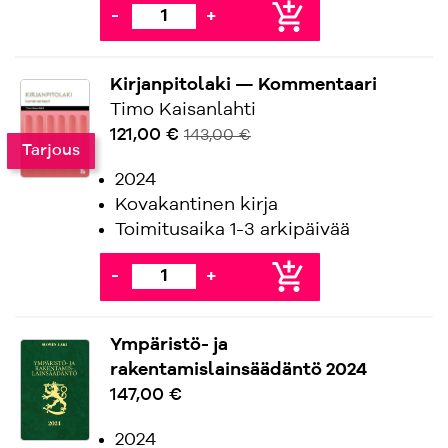
add_shopping_cart
-
+
Kirjanpitolaki — Kommentaari
Timo Kaisanlahti
121,00 €
143,00 €
Tarjous
2024
Kovakantinen kirja
Toimitusaika 1-3 arkipäivää
add_shopping_cart
-
+
Ympäristö- ja
rakentamislainsäädäntö 2024
147,00 €
2024