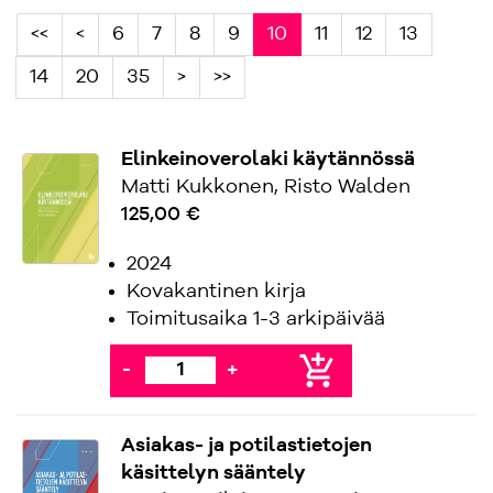
<<
<
6
7
8
9
10
11
12
13
14
20
35
>
>>
Elinkeinoverolaki käytännössä
Matti Kukkonen, Risto Walden
125,00 €
2024
Kovakantinen kirja
Toimitusaika 1-3 arkipäivää
add_shopping_cart
-
+
Asiakas- ja potilastietojen
käsittelyn sääntely