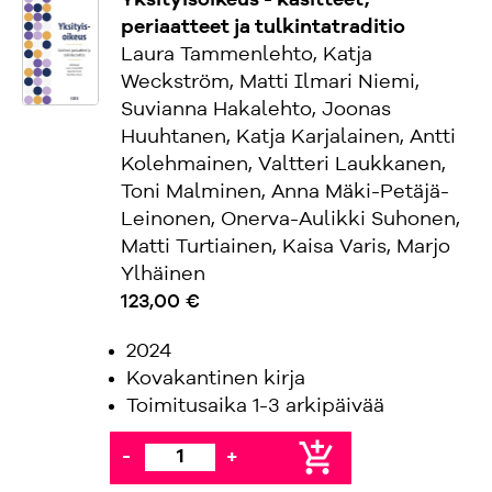
Yksityisoikeus - käsitteet,
periaatteet ja tulkintatraditio
Laura Tammenlehto, Katja
Weckström, Matti Ilmari Niemi,
Suvianna Hakalehto, Joonas
Huuhtanen, Katja Karjalainen, Antti
Kolehmainen, Valtteri Laukkanen,
Toni Malminen, Anna Mäki-Petäjä-
Leinonen, Onerva-Aulikki Suhonen,
Matti Turtiainen, Kaisa Varis, Marjo
Ylhäinen
123,00 €
2024
Kovakantinen kirja
Toimitusaika 1-3 arkipäivää
add_shopping_cart
-
+