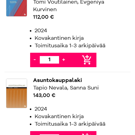
Tomi Voutilainen, Evgeniya
Kurvinen
112,00 €
2024
Kovakantinen kirja
Toimitusaika 1-3 arkipäivää
add_shopping_cart
-
+
Asuntokauppalaki
Tapio Nevala, Sanna Suni
143,00 €
2024
Kovakantinen kirja
Toimitusaika 1-3 arkipäivää