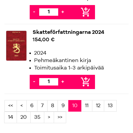
add_shopping_cart
-
+
Skatteförfattningarna 2024
154,00 €
2024
Pehmeäkantinen kirja
Toimitusaika 1-3 arkipäivää
add_shopping_cart
-
+
<<
<
6
7
8
9
10
11
12
13
14
20
35
>
>>