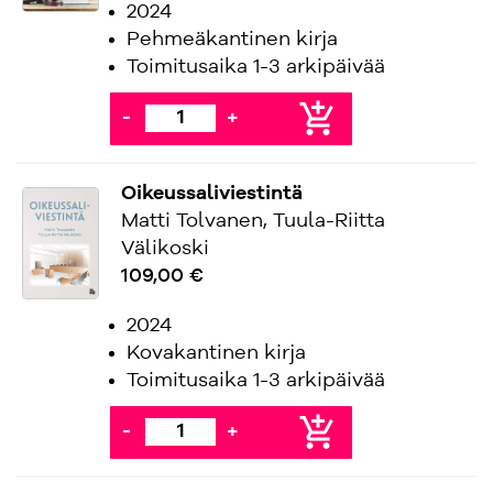
2024
Pehmeäkantinen kirja
Toimitusaika 1-3 arkipäivää
add_shopping_cart
-
+
Oikeussaliviestintä
Matti Tolvanen, Tuula-Riitta
Välikoski
109,00 €
2024
Kovakantinen kirja
Toimitusaika 1-3 arkipäivää
add_shopping_cart
-
+