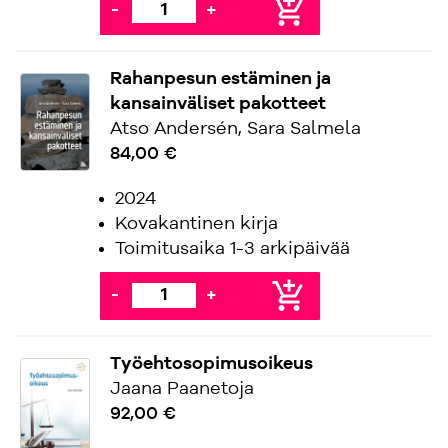
add_shopping_cart
-
+
Rahanpesun estäminen ja
kansainväliset pakotteet
Atso Andersén, Sara Salmela
84,00 €
2024
Kovakantinen kirja
Toimitusaika 1-3 arkipäivää
add_shopping_cart
-
+
Työehtosopimusoikeus
Jaana Paanetoja
92,00 €