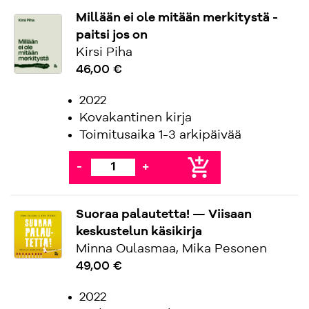
Millään ei ole mitään merkitystä -
paitsi jos on
Kirsi Piha
46,00 €
2022
Kovakantinen kirja
Toimitusaika 1-3 arkipäivää
add_shopping_cart
-
+
Suoraa palautetta! — Viisaan
keskustelun käsikirja
Minna Oulasmaa, Mika Pesonen
49,00 €
2022