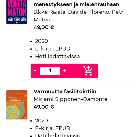
menestykseen ja mielenrauhaan
Ilkka Rajala, Davide Floreno, Petri
Matero
49,00 €
2020
E-kirja, EPUB
Heti ladattavissa
add_shopping_cart
-
+
Varmuutta fasilitointiin
Mirjami Sipponen-Damonte
49,00 €
2020
E-kirja, EPUB
Heti ladattavissa