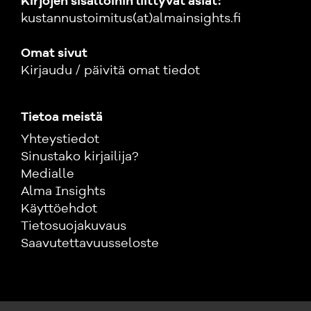
Kirjojen sisältöihin liittyvät asiat:
kustannustoimitus(at)almainsights.fi
Omat sivut
Kirjaudu / päivitä omat tiedot
Tietoa meistä
Yhteystiedot
Sinustako kirjailija?
Medialle
Alma Insights
Käyttöehdot
Tietosuojakuvaus
Saavutettavuusseloste