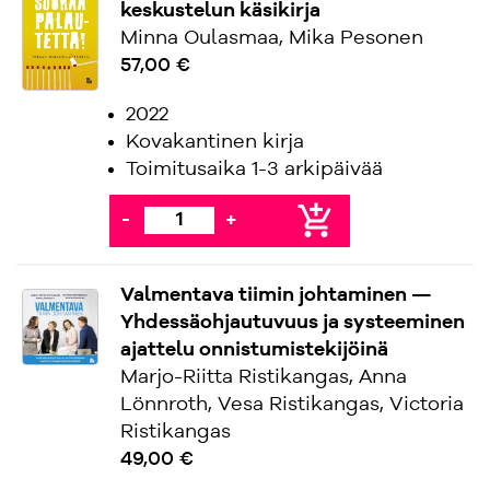
keskustelun käsikirja
Minna Oulasmaa, Mika Pesonen
57,00 €
2022
Kovakantinen kirja
Toimitusaika 1-3 arkipäivää
add_shopping_cart
-
+
Valmentava tiimin johtaminen —
Yhdessäohjautuvuus ja systeeminen
ajattelu onnistumistekijöinä
Marjo-Riitta Ristikangas, Anna
Lönnroth, Vesa Ristikangas, Victoria
Ristikangas
49,00 €