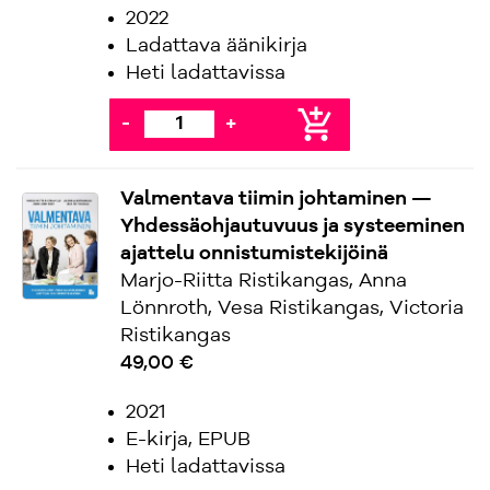
2022
Ladattava äänikirja
Heti ladattavissa
add_shopping_cart
-
+
Valmentava tiimin johtaminen —
Yhdessäohjautuvuus ja systeeminen
ajattelu onnistumistekijöinä
Marjo-Riitta Ristikangas, Anna
Lönnroth, Vesa Ristikangas, Victoria
Ristikangas
49,00 €
2021
E-kirja, EPUB
Heti ladattavissa