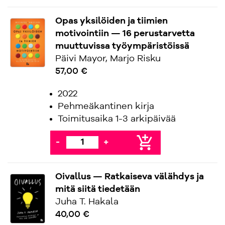
Opas yksilöiden ja tiimien
motivointiin — 16 perustarvetta
muuttuvissa työympäristöissä
Päivi Mayor, Marjo Risku
57,00 €
2022
Pehmeäkantinen kirja
Toimitusaika 1-3 arkipäivää
add_shopping_cart
-
+
Oivallus — Ratkaiseva välähdys ja
mitä siitä tiedetään
Juha T. Hakala
40,00 €