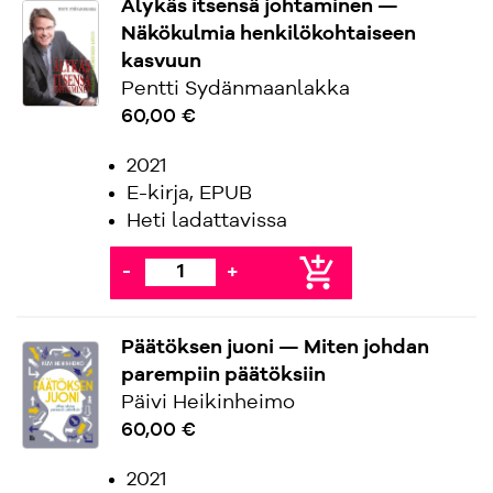
Älykäs itsensä johtaminen —
Näkökulmia henkilökohtaiseen
kasvuun
Pentti Sydänmaanlakka
60,00 €
2021
E-kirja, EPUB
Heti ladattavissa
add_shopping_cart
-
+
Päätöksen juoni — Miten johdan
parempiin päätöksiin
Päivi Heikinheimo
60,00 €
2021