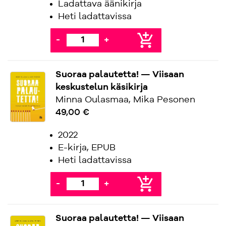
Ladattava äänikirja
Heti ladattavissa
add_shopping_cart
-
+
Suoraa palautetta! — Viisaan
keskustelun käsikirja
Minna Oulasmaa, Mika Pesonen
49,00 €
2022
E-kirja, EPUB
Heti ladattavissa
add_shopping_cart
-
+
Suoraa palautetta! — Viisaan