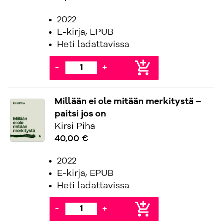
2022
E-kirja, EPUB
Heti ladattavissa
add_shopping_cart
-
+
Millään ei ole mitään merkitystä –
paitsi jos on
Kirsi Piha
40,00 €
2022
E-kirja, EPUB
Heti ladattavissa
add_shopping_cart
-
+