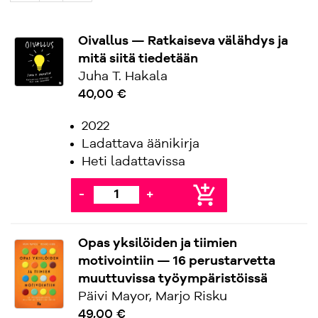
Oivallus — Ratkaiseva välähdys ja
mitä siitä tiedetään
Juha T. Hakala
40,00 €
2022
Ladattava äänikirja
Heti ladattavissa
add_shopping_cart
-
+
Opas yksilöiden ja tiimien
motivointiin — 16 perustarvetta
muuttuvissa työympäristöissä
Päivi Mayor, Marjo Risku
49,00 €