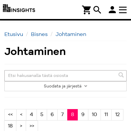
person
shopping_cart
search
Etusivu
Bisnes
Johtaminen
Johtaminen
Suodata
ja järjestä
<<
<
4
5
6
7
8
9
10
11
12
18
>
>>