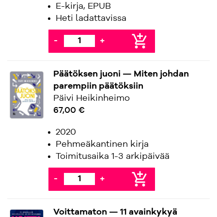
E-kirja, EPUB
Heti ladattavissa
add_shopping_cart
-
+
Päätöksen juoni — Miten johdan
parempiin päätöksiin
Päivi Heikinheimo
67,00 €
2020
Pehmeäkantinen kirja
Toimitusaika 1-3 arkipäivää
add_shopping_cart
-
+
Voittamaton — 11 avainkykyä