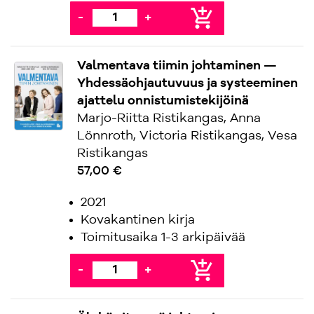
add_shopping_cart
-
+
Valmentava tiimin johtaminen —
Yhdessäohjautuvuus ja systeeminen
ajattelu onnistumistekijöinä
Marjo-Riitta Ristikangas, Anna
Lönnroth, Victoria Ristikangas, Vesa
Ristikangas
57,00 €
2021
Kovakantinen kirja
Toimitusaika 1-3 arkipäivää
add_shopping_cart
-
+