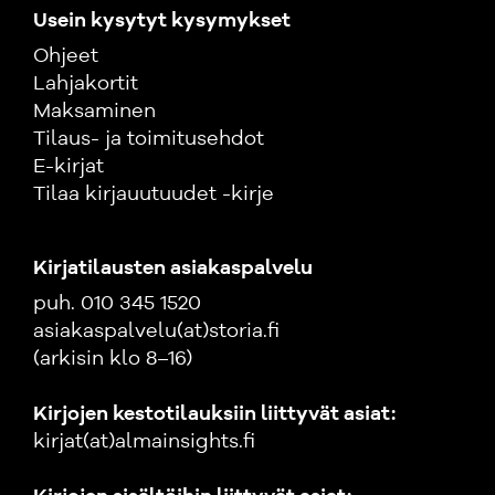
Usein kysytyt kysymykset
Ohjeet
Lahjakortit
Maksaminen
Tilaus- ja toimitusehdot
E-kirjat
Tilaa kirjauutuudet -kirje
Kirjatilausten asiakaspalvelu
puh. 010 345 1520
asiakaspalvelu(at)storia.fi
(arkisin klo 8–16)
Kirjojen kestotilauksiin liittyvät asiat:
kirjat(at)almainsights.fi