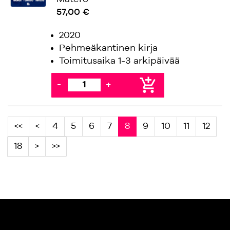
57,00 €
2020
Pehmeäkantinen kirja
Toimitusaika 1-3 arkipäivää
add_shopping_cart
-
+
<<
<
4
5
6
7
8
9
10
11
12
18
>
>>