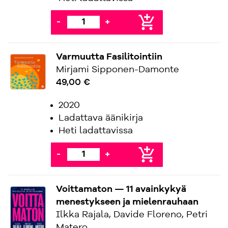
add_shopping_cart
-
+
Varmuutta Fasilitointiin
Mirjami Sipponen-Damonte
49,00 €
2020
Ladattava äänikirja
Heti ladattavissa
add_shopping_cart
-
+
Voittamaton — 11 avainkykyä
menestykseen ja mielenrauhaan
Ilkka Rajala, Davide Floreno, Petri
Matero