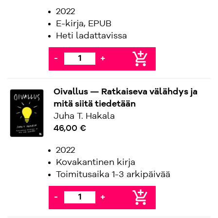
2022
E-kirja, EPUB
Heti ladattavissa
add_shopping_cart
-
+
Oivallus — Ratkaiseva välähdys ja
mitä siitä tiedetään
Juha T. Hakala
46,00 €
2022
Kovakantinen kirja
Toimitusaika 1-3 arkipäivää
add_shopping_cart
-
+