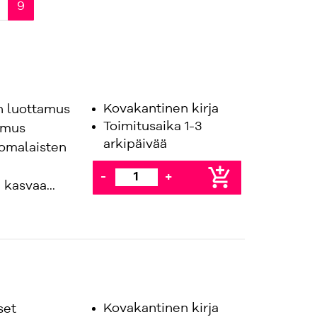
9
Kovakantinen kirja
n luottamus
Toimitusaika 1-3
amus
arkipäivää
uomalaisten
add_shopping_cart
-
+
 kasvaa...
Kovakantinen kirja
set