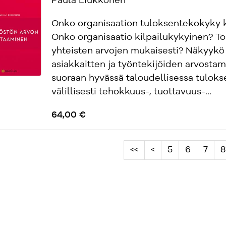
Paula Liukkonen
Onko organisaation tuloksentekokyky 
Onko organisaatio kilpailukykyinen? To
yhteisten arvojen mukaisesti? Näkyykö
asiakkaitten ja työntekijöiden arvosta
suoraan hyvässä taloudellisessa tuloks
välillisesti tehokkuus-, tuottavuus-...
64,00 €
<<
<
5
6
7
8