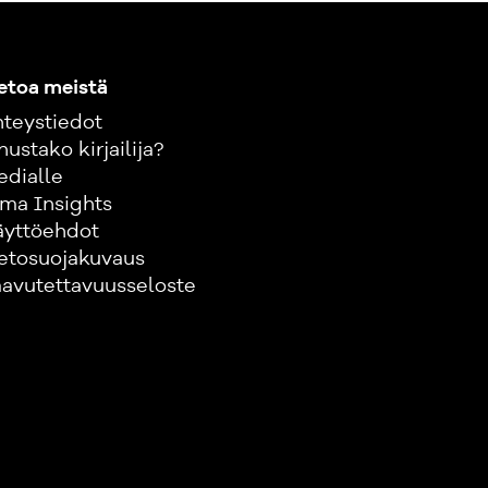
etoa meistä
teystiedot
nustako kirjailija?
edialle
ma Insights
äyttöehdot
etosuojakuvaus
avutettavuusseloste