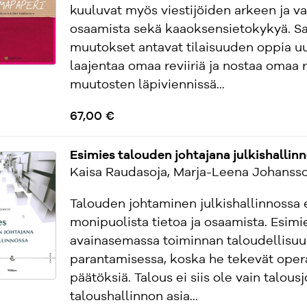
kuuluvat myös viestijöiden arkeen ja va
osaamista sekä kaaoksensietokykyä. S
muutokset antavat tilaisuuden oppia uu
laajentaa omaa reviiriä ja nostaa omaa r
muutosten läpiviennissä...
67,00 €
Esimies talouden johtajana julkishallin
Kaisa Raudasoja, Marja-Leena Johanss
Talouden johtaminen julkishallinnossa 
monipuolista tietoa ja osaamista. Esimi
avainasemassa toiminnan taloudellisu
parantamisessa, koska he tekevät opera
päätöksiä. Talous ei siis ole vain talous
taloushallinnon asia...