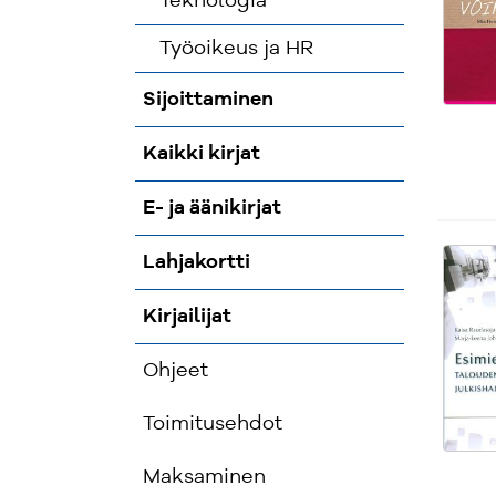
Teknologia
Työoikeus ja HR
Sijoittaminen
Kaikki kirjat
E- ja äänikirjat
Lahjakortti
Kirjailijat
Ohjeet
Toimitusehdot
Maksaminen