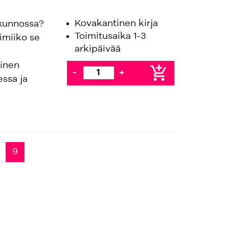
Kovakantinen kirja
kunnossa?
Toimitusaika 1-3
imiiko se
arkipäivää
minen
add_shopping_cart
-
+
essa ja
9