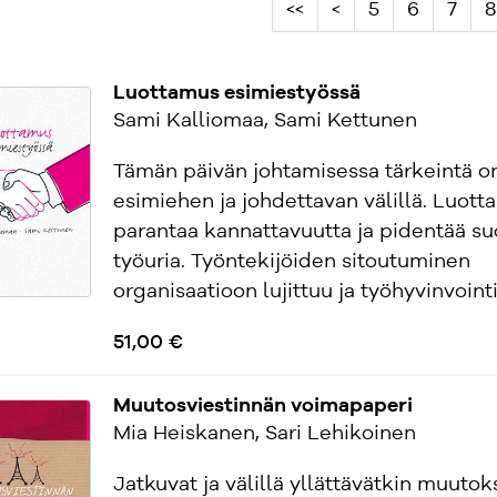
<<
<
5
6
7
8
Luottamus esimiestyössä
Sami Kalliomaa, Sami Kettunen
Tämän päivän johtamisessa tärkeintä o
esimiehen ja johdettavan välillä. Luott
parantaa kannattavuutta ja pidentää s
työuria. Työntekijöiden sitoutuminen
organisaatioon lujittuu ja työhyvinvointi
51,00 €
Muutosviestinnän voimapaperi
Mia Heiskanen, Sari Lehikoinen
Jatkuvat ja välillä yllättävätkin muutok