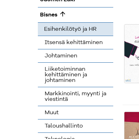
arrow_upward
Bisnes
Esihenkilötyö ja HR
Itsensä kehittäminen
Johtaminen
Liiketoiminnan
kehittäminen ja
johtaminen
Markkinointi, myynti ja
viestintä
Muut
Taloushallinto