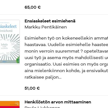
65,00 €
Ensiaskeleet esimiehenä
Markku Pentikäinen
Esimiehen työ on kokeneellekin ammatt
haastavaa. Uudelle esimiehelle haastee
monin verroin suuremmat ? opeteltavan
uusi työ ja asema myös mahdollisesti u
organisaatio. Uusi esimies on myös org
aina mielenkiinnon kohde, ja ensivaiku
ratkaisee paljon...
51,00 €
Henkilöstön arvon mittaaminen