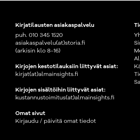
Kirjatilausten asiakaspalvelu
Ti
puh. 010 345 1520
Yh
asiakaspalvelu(at)storia.fi
Si
(arkisin klo 8–16)
M
Al
Kirjojen kestotilauksiin liittyvät asiat:
K
kirjat(at)almainsights.fi
Ti
Sa
Kirjojen sisältöihin liittyvät asiat:
kustannustoimitus(at)almainsights.fi
Omat sivut
Kirjaudu / päivitä omat tiedot