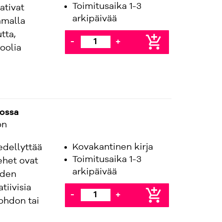
Toimitusaika 1-3
ativat
arkipäivää
amalla
tta,
add_shopping_cart
-
+
oolia
nossa
on
Kovakantinen kirja
edellyttää
Toimitusaika 1-3
ehet ovat
arkipäivää
uden
tiivisia
add_shopping_cart
-
+
johdon tai