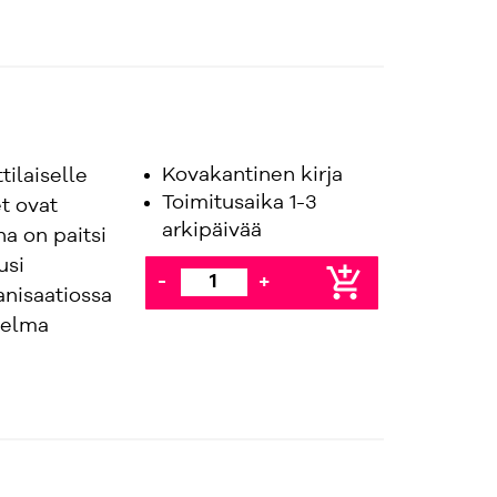
Kovakantinen kirja
ilaiselle
Toimitusaika 1-3
t ovat
arkipäivää
a on paitsi
usi
add_shopping_cart
-
+
anisaatiossa
telma