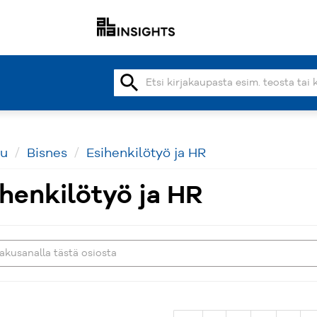
search
vu
Bisnes
Esihenkilötyö ja HR
ihenkilötyö ja HR