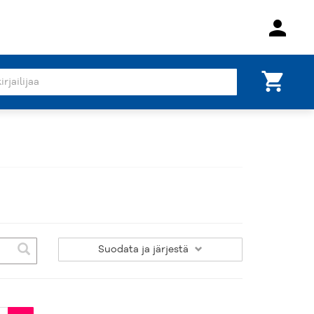
person
shopping_cart
Suodata
ja järjestä