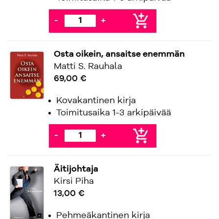
add_shopping_cart
-
+
Osta oikein, ansaitse enemmän
Matti S. Rauhala
69,00 €
Kovakantinen kirja
Toimitusaika 1-3 arkipäivää
add_shopping_cart
-
+
Äitijohtaja
Kirsi Piha
13,00 €
Pehmeäkantinen kirja