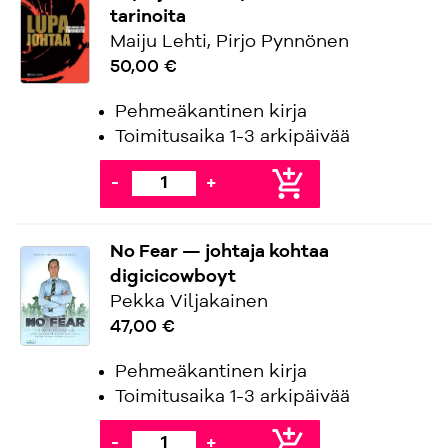
tarinoita
Maiju Lehti, Pirjo Pynnönen
50,00 €
Pehmeäkantinen kirja
Toimitusaika 1-3 arkipäivää
add_shopping_cart
-
+
No Fear — johtaja kohtaa
digicicowboyt
Pekka Viljakainen
47,00 €
Pehmeäkantinen kirja
Toimitusaika 1-3 arkipäivää
add_shopping_cart
-
+