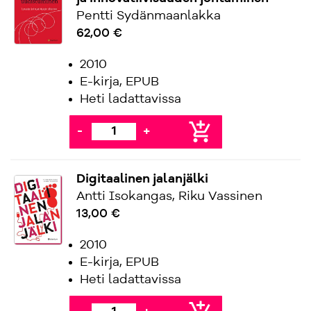
Pentti Sydänmaanlakka
62,00 €
2010
E-kirja, EPUB
Heti ladattavissa
add_shopping_cart
-
+
Digitaalinen jalanjälki
Antti Isokangas, Riku Vassinen
13,00 €
2010
E-kirja, EPUB
Heti ladattavissa