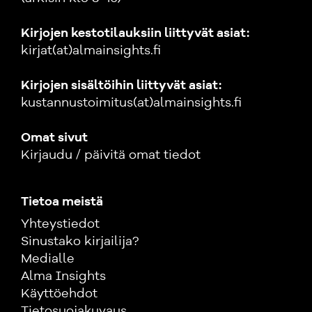
Kirjojen kestotilauksiin liittyvät asiat:
kirjat(at)almainsights.fi
Kirjojen sisältöihin liittyvät asiat:
kustannustoimitus(at)almainsights.fi
Omat sivut
Kirjaudu / päivitä omat tiedot
Tietoa meistä
Yhteystiedot
Sinustako kirjailija?
Medialle
Alma Insights
Käyttöehdot
Tietosuojakuvaus