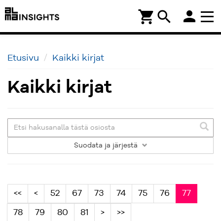
person
shopping_cart
search
Etusivu
Kaikki kirjat
Kaikki kirjat
Suodata
ja järjestä
<<
<
52
67
73
74
75
76
77
78
79
80
81
>
>>