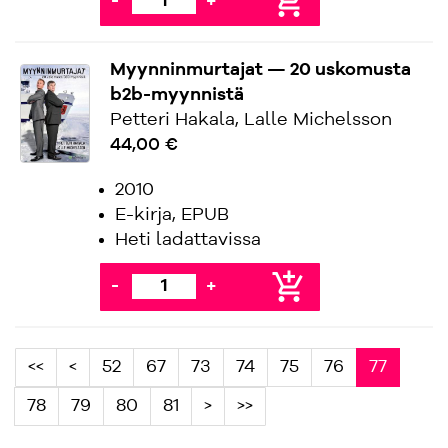
add_shopping_cart
-
+
Myynninmurtajat — 20 uskomusta
b2b-myynnistä
Petteri Hakala, Lalle Michelsson
44,00 €
2010
E-kirja, EPUB
Heti ladattavissa
add_shopping_cart
-
+
<<
<
52
67
73
74
75
76
77
78
79
80
81
>
>>