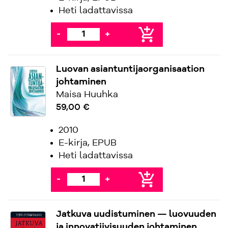
Heti ladattavissa
add_shopping_cart
-
+
Luovan asiantuntijaorganisaation
johtaminen
Maisa Huuhka
59,00 €
2010
E-kirja, EPUB
Heti ladattavissa
add_shopping_cart
-
+
Jatkuva uudistuminen — luovuuden
ja innovatiivisuuden johtaminen