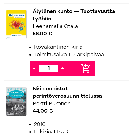
Älyllinen kunto — Tuottavuutta
työhön
Leenamaija Otala
56,00 €
Kovakantinen kirja
Toimitusaika 1-3 arkipäivää
add_shopping_cart
-
+
Näin onnistut
perintöverosuunnittelussa
Pertti Puronen
44,00 €
2010
E-kirja, EPUB