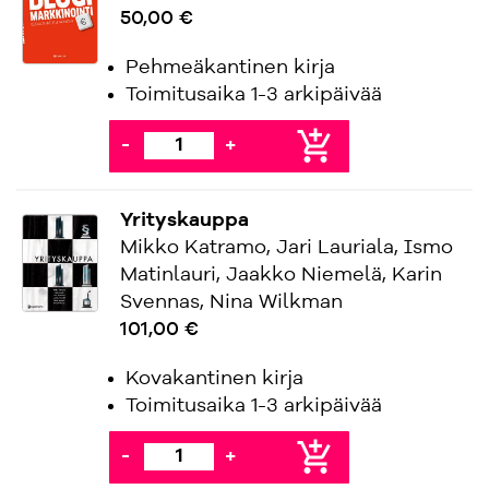
50,00 €
Pehmeäkantinen kirja
Toimitusaika 1-3 arkipäivää
add_shopping_cart
-
+
Yrityskauppa
Mikko Katramo, Jari Lauriala, Ismo
Matinlauri, Jaakko Niemelä, Karin
Svennas, Nina Wilkman
101,00 €
Kovakantinen kirja
Toimitusaika 1-3 arkipäivää
add_shopping_cart
-
+