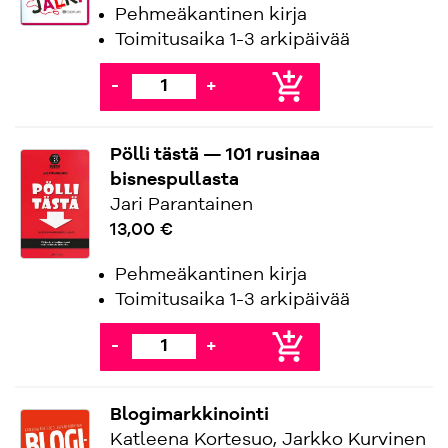
Pehmeäkantinen kirja
Toimitusaika 1-3 arkipäivää
add_shopping_cart
-
+
Pölli tästä — 101 rusinaa
bisnespullasta
Jari Parantainen
13,00 €
Pehmeäkantinen kirja
Toimitusaika 1-3 arkipäivää
add_shopping_cart
-
+
Blogimarkkinointi
Katleena Kortesuo, Jarkko Kurvinen