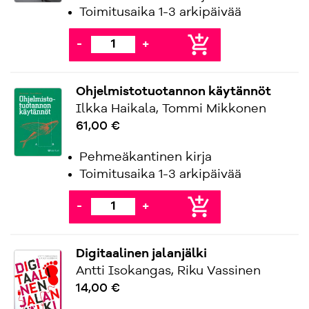
Toimitusaika 1-3 arkipäivää
add_shopping_cart
-
+
Ohjelmistotuotannon käytännöt
Ilkka Haikala, Tommi Mikkonen
61,00 €
Pehmeäkantinen kirja
Toimitusaika 1-3 arkipäivää
add_shopping_cart
-
+
Digitaalinen jalanjälki
Antti Isokangas, Riku Vassinen
14,00 €