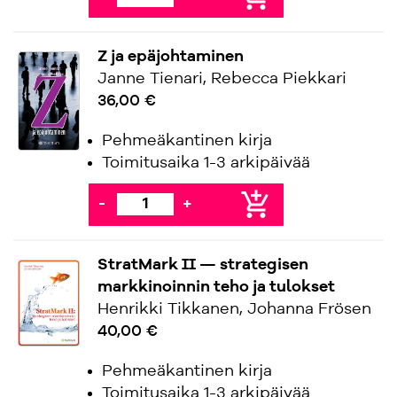
Z ja epäjohtaminen
Janne Tienari, Rebecca Piekkari
36,00 €
Pehmeäkantinen kirja
Toimitusaika 1-3 arkipäivää
add_shopping_cart
-
+
StratMark II — strategisen
markkinoinnin teho ja tulokset
Henrikki Tikkanen, Johanna Frösen
40,00 €
Pehmeäkantinen kirja
Toimitusaika 1-3 arkipäivää