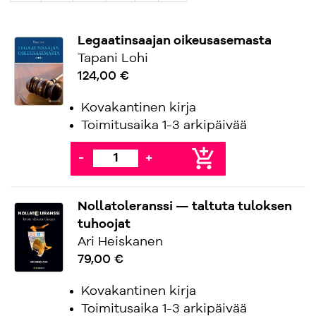
Legaatinsaajan oikeusasemasta
Tapani Lohi
124,00 €
Kovakantinen kirja
Toimitusaika 1-3 arkipäivää
add_shopping_cart
-
+
Nollatoleranssi — taltuta tuloksen
tuhoojat
Ari Heiskanen
79,00 €
Kovakantinen kirja
Toimitusaika 1-3 arkipäivää