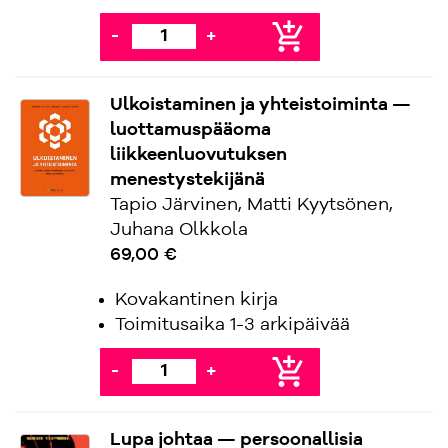
add_shopping_cart
-
+
Ulkoistaminen ja yhteistoiminta —
luottamuspääoma
liikkeenluovutuksen
menestystekijänä
Tapio Järvinen, Matti Kyytsönen,
Juhana Olkkola
69,00 €
Kovakantinen kirja
Toimitusaika 1-3 arkipäivää
add_shopping_cart
-
+
Lupa johtaa — persoonallisia