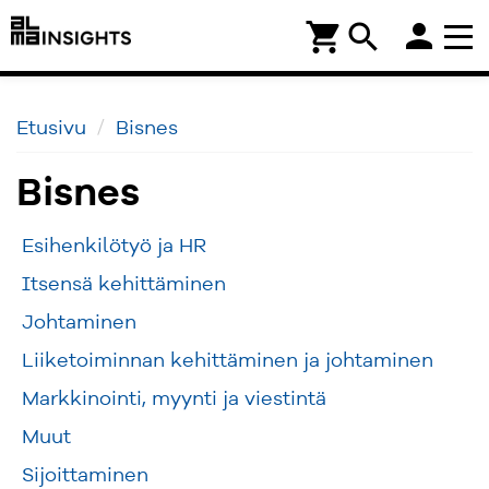
person
shopping_cart
search
Etusivu
Bisnes
Bisnes
Esihenkilötyö ja HR
Itsensä kehittäminen
Johtaminen
Liiketoiminnan kehittäminen ja johtaminen
Markkinointi, myynti ja viestintä
Muut
Sijoittaminen