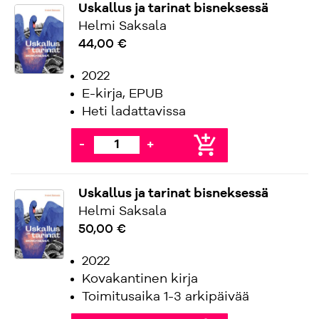
Uskallus ja tarinat bisneksessä
Helmi Saksala
44,00 €
2022
E-kirja, EPUB
Heti ladattavissa
add_shopping_cart
-
+
Uskallus ja tarinat bisneksessä
Helmi Saksala
50,00 €
2022
Kovakantinen kirja
Toimitusaika 1-3 arkipäivää