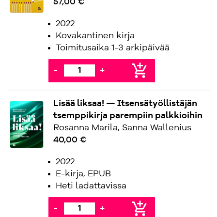
57,00 €
2022
Kovakantinen kirja
Toimitusaika 1-3 arkipäivää
add_shopping_cart
-
+
Lisää liksaa! — Itsensätyöllistäjän
tsemppikirja parempiin palkkioihin
Rosanna Marila, Sanna Wallenius
40,00 €
2022
E-kirja, EPUB
Heti ladattavissa
add_shopping_cart
-
+