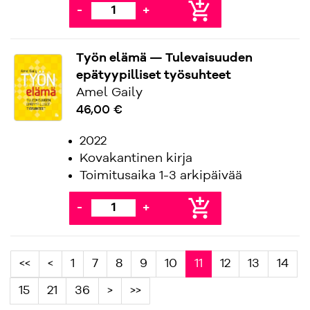
add_shopping_cart
-
+
Työn elämä — Tulevaisuuden
epätyypilliset työsuhteet
Amel Gaily
46,00 €
2022
Kovakantinen kirja
Toimitusaika 1-3 arkipäivää
add_shopping_cart
-
+
<<
<
1
7
8
9
10
11
12
13
14
15
21
36
>
>>