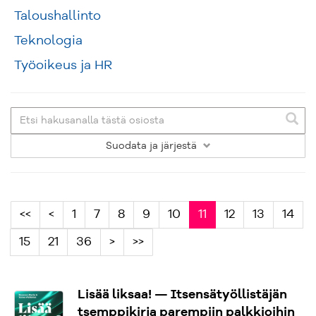
Taloushallinto
Teknologia
Työoikeus ja HR
Suodata
ja järjestä
<<
<
1
7
8
9
10
11
12
13
14
15
21
36
>
>>
Lisää liksaa! — Itsensätyöllistäjän
tsemppikirja parempiin palkkioihin