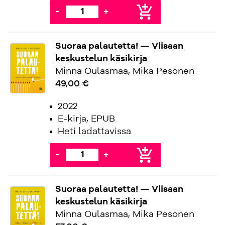
add_shopping_cart
-
+
Suoraa palautetta! — Viisaan
keskustelun käsikirja
Minna Oulasmaa, Mika Pesonen
49,00 €
2022
E-kirja, EPUB
Heti ladattavissa
add_shopping_cart
-
+
Suoraa palautetta! — Viisaan
keskustelun käsikirja
Minna Oulasmaa, Mika Pesonen