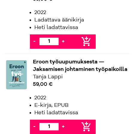
2022
Ladattava äänikirja
Heti ladattavissa
add_shopping_cart
-
+
Eroon työuupumuksesta —
Jaksamisen johtaminen työpaikoilla
Tanja Lappi
59,00 €
2022
E-kirja, EPUB
Heti ladattavissa
add_shopping_cart
-
+