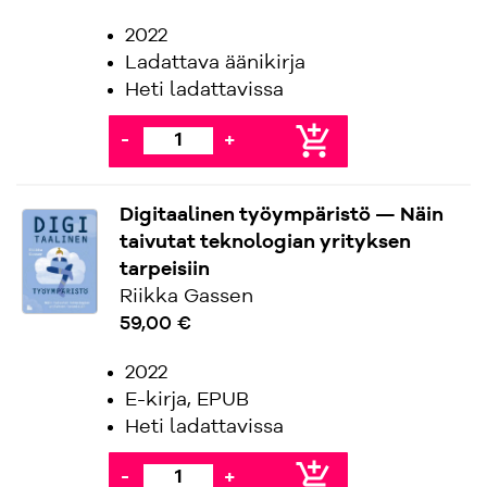
2022
Ladattava äänikirja
Heti ladattavissa
add_shopping_cart
-
+
Digitaalinen työympäristö — Näin
taivutat teknologian yrityksen
tarpeisiin
Riikka Gassen
59,00 €
2022
E-kirja, EPUB
Heti ladattavissa
add_shopping_cart
-
+