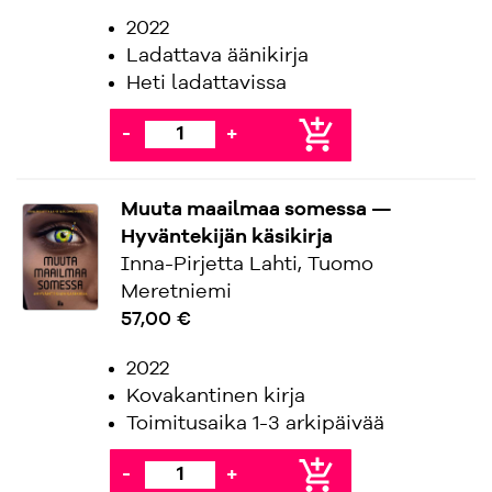
2022
Ladattava äänikirja
Heti ladattavissa
add_shopping_cart
-
+
Muuta maailmaa somessa —
Hyväntekijän käsikirja
Inna-Pirjetta Lahti, Tuomo
Meretniemi
57,00 €
2022
Kovakantinen kirja
Toimitusaika 1-3 arkipäivää
add_shopping_cart
-
+