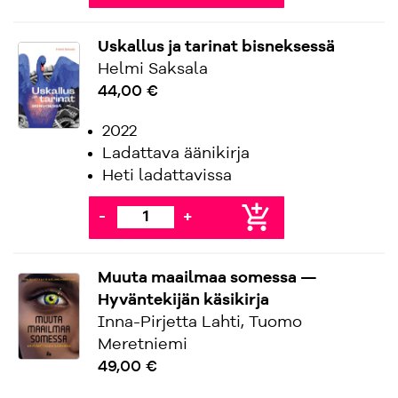
Uskallus ja tarinat bisneksessä
Helmi Saksala
44,00 €
2022
Ladattava äänikirja
Heti ladattavissa
add_shopping_cart
-
+
Muuta maailmaa somessa —
Hyväntekijän käsikirja
Inna-Pirjetta Lahti, Tuomo
Meretniemi
49,00 €