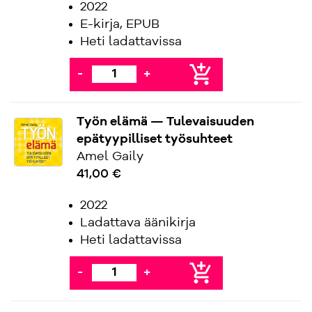
2022
E-kirja, EPUB
Heti ladattavissa
add_shopping_cart
-
+
Työn elämä — Tulevaisuuden
epätyypilliset työsuhteet
Amel Gaily
41,00 €
2022
Ladattava äänikirja
Heti ladattavissa
add_shopping_cart
-
+