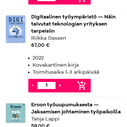
Digitaalinen työympäristö — Näin
taivutat teknologian yrityksen
tarpeisiin
Riikka Gassen
67,00 €
2022
Kovakantinen kirja
Toimitusaika 1-3 arkipäivää
add_shopping_cart
-
+
Eroon työuupumuksesta —
Jaksamisen johtaminen työpaikoilla
Tanja Lappi
59,00 €