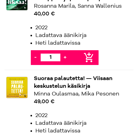
Rosanna Marila, Sanna Wallenius
40,00 €
2022
Ladattava äänikirja
Heti ladattavissa
add_shopping_cart
-
+
Suoraa palautetta! — Viisaan
keskustelun käsikirja
Minna Oulasmaa, Mika Pesonen
49,00 €
2022
Ladattava äänikirja
Heti ladattavissa