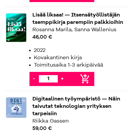
Lisää liksaa! — Itsensätyöllistäjän
tsemppikirja parempiin palkkioihin
Rosanna Marila, Sanna Wallenius
46,00 €
2022
Kovakantinen kirja
Toimitusaika 1-3 arkipäivää
add_shopping_cart
-
+
Digitaalinen työympäristö — Näin
taivutat teknologian yrityksen
tarpeisiin
Riikka Gassen
59,00 €